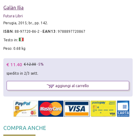
Galàn Ilia
Futura Libri
Perugia, 2015; br., pp. 142.
ISBN
:
88-97720-86-2
-
EAN13
:
9788897720867
Testo in:
Peso: 0.68 kg
€ 11.40
€ 12.00
-5%
spedito in 2/3 sett.
aggiungi al carrello
COMPRA ANCHE