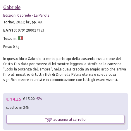
Gabriele
Edizioni Gabriele - La Parola
Torino, 2022; br., pp. 48.
EAN13
:
9791280027153
Testo in:
Peso: 0 kg
In questo libro Gabriele ci rende partecipi della possente rivelazione del
Cristo-Dio data per mezzo di lei mentre leggeva le strofe della canzone
"Lodo la potenza dell'amore", nella quale traccia un ampio arco che arriva
fino al rimpatrio di tutti i figli di Dio nella Patria eterna e spiega cosa
significhi essere in unità e in comunicazione con tutti gli esseri viventi.
€ 14.25
€ 15.00
-5%
spedito in 24h
aggiungi al carrello