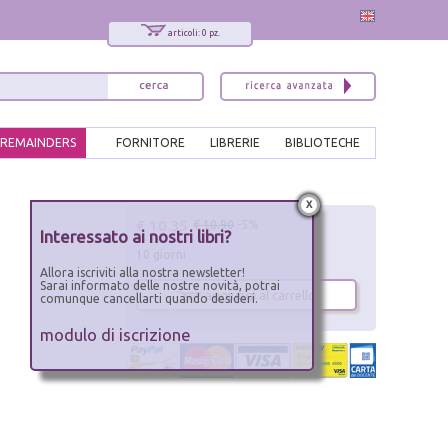
articoli: 0 pz.
REMAINDERS
FORNITORE
LIBRERIE
BIBLIOTECHE
x
€ 10.35
€ 10.90
-5%
Interessato ai nostri libri?
10 giorni
Allora iscriviti alla nostra newsletter!
Sarai informato delle nostre novità, potrai
aggiungi al carrello
comunque cancellarti quando desideri.
modulo di iscrizione