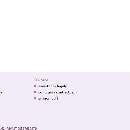
TERMINI
avvertenze legali
ne
condizioni contrattuali
privacy (pdf)
.62 - P.IVA IT 00527630479