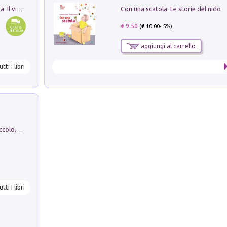
Con una scatola. Le storie del nido
In balìa di Dante e Pinocchio. Seguito da: Il viaggio di Pinocchio nell'aldilà dantesco di Bettino d'Aloja
€ 9.50
(€
10.00
- 5%)
aggiungi al carrello
utti i libri
H. Christian Andersen: il Brutto Anatroccolo, il Soldatino di Piombo, la Piccola Fiammiferaia, Scarpette Rosse, i Vestiti Nuovi dell'Imperatore, E...
utti i libri