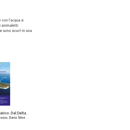
o con l'acqua si
i animaletti
e sono sicuri! in una
777 Alto Adriatico. Dal Delta del Po a Capo Promontore. Con QR Code
io Silvestro; Marco Sbrizzi