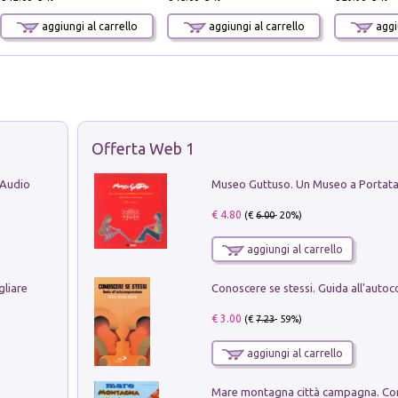
aggiungi al carrello
aggiungi al carrello
aggiu
Offerta Web 1
 Audio
€ 4.80
(€
6.00
- 20%)
aggiungi al carrello
gliare
€ 3.00
(€
7.23
- 59%)
aggiungi al carrello