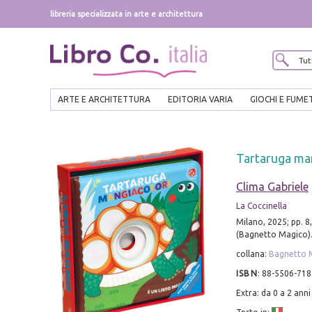
libreria specializzata in arte e architettura
ARTE E ARCHITETTURA
EDITORIA VARIA
GIOCHI E FUME
Tartaruga ma
Clima Gabriele
La Coccinella
Milano, 2025; pp. 8,
(Bagnetto Magico)
collana:
Bagnetto 
ISBN
:
88-5506-718
Extra: da 0 a 2 anni