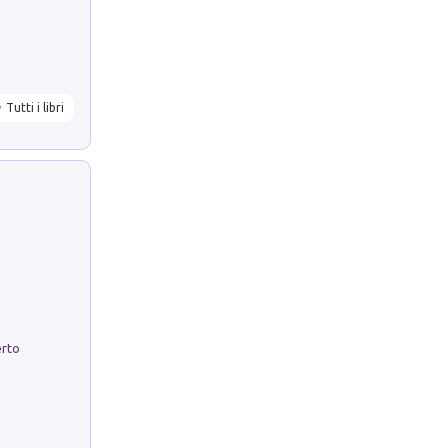
Tutti i libri
erto