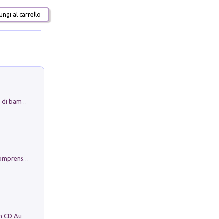
ngi al carrello
Museo Guttuso. Un Museo a Portata di bambino
Conoscere se stessi. Guida all'autocomprensione
Mare montagna città campagna. Con CD Audio