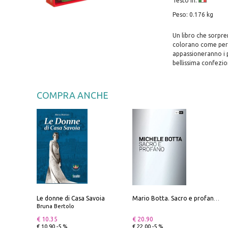
Testo in:
Peso: 0.176 kg
Un libro che sorpren
colorano come per m
appassioneranno i pi
bellissima confezio
COMPRA ANCHE
Le donne di Casa Savoia
Mario Botta. Sacro e profano-Sacred and profane
Bruna Bertolo
€ 10.35
€ 20.90
€ 10.90 -5 %
€ 22.00 -5 %