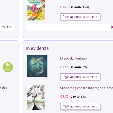
€ 16.91
(€
19.90
- 15%)
aggiungi al carrello
utti i libri
In evidenza
Il fanciullo lontano
€ 17.10
(€
18.00
- 5%)
aggiungi al carrello
Storie magiche tra montagna e des
Missione per un mondo migliore. Storia di speranza per ragazze e ragazzi di ogni età
€ 9.50
(€
10.00
- 5%)
aggiungi al carrello