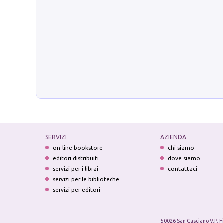
SERVIZI
AZIENDA
on-line bookstore
chi siamo
editori distribuiti
dove siamo
servizi per i librai
contattaci
servizi per le biblioteche
servizi per editori
50026 San Casciano V.P. F