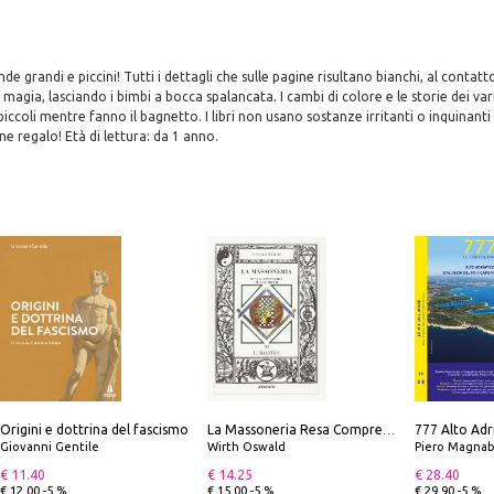
de grandi e piccini! Tutti i dettagli che sulle pagine risultano bianchi, al contatt
agia, lasciando i bimbi a bocca spalancata. I cambi di colore e le storie dei var
ccoli mentre fanno il bagnetto. I libri non usano sostanze irritanti o inquinanti 
ne regalo! Età di lettura: da 1 anno.
Origini e dottrina del fascismo
La Massoneria Resa Comprensibile ai Suoi Adepti. Vol. 3: il Maestro.
Giovanni Gentile
Wirth Oswald
Piero Magnabosco; Dar
€ 11.40
€ 14.25
€ 28.40
€ 12.00 -5 %
€ 15.00 -5 %
€ 29.90 -5 %