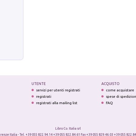
UTENTE
ACQUISTO
servizi per utenti registrati
come acquistare
registrati
spese di spedizio
registrati alla mailing list
FAQ
Libro Co. Italia srl
irenze Italia - Tel. +39 055 822.94.14 +39 055 822.84.61 Fax +39 055 829.46.03 +39 055 822.84