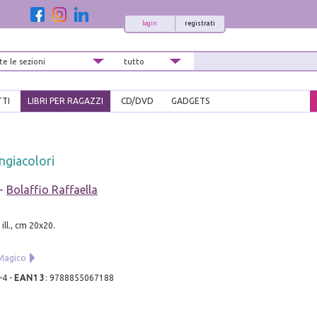
login
registrati
TTI
LIBRI PER RAGAZZI
CD/DVD
GADGETS
ngiacolori
-
Bolaffio Raffaella
 ill., cm 20x20.
.
Magico
-4
-
EAN13
:
9788855067188