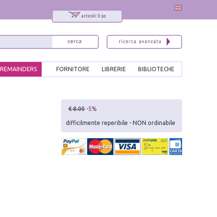
articoli: 0 pz.
REMAINDERS
FORNITORE
LIBRERIE
BIBLIOTECHE
x
€ 8.00
-5%
Interessato ai nostri libri?
difficilmente reperibile - NON ordinabile
Allora iscriviti alla nostra newsletter!
Sarai informato delle nostre novità, potrai
comunque cancellarti quando desideri.
modulo di iscrizione