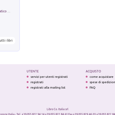
La comparsa. Perché il partito democratico non è mai nato
utti i libri
UTENTE
ACQUISTO
servizi per utenti registrati
come acquistare
registrati
spese di spedizio
registrati alla mailing list
FAQ
Libro Co. Italia srl
irenze Italia - Tel. +39 055 822.94.14 +39 055 822.84.61 Fax +39 055 829.46.03 +39 055 822.84