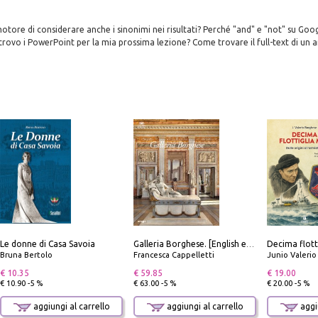
tore di considerare anche i sinonimi nei risultati? Perché "and" e "not" su Goo
ovo i PowerPoint per la mia prossima lezione? Come trovare il full-text di un a
Le donne di Casa Savoia
Galleria Borghese. [English edition]
Bruna Bertolo
Francesca Cappelletti
Junio Valeri
€ 10.35
€ 59.85
€ 19.00
€ 10.90 -5 %
€ 63.00 -5 %
€ 20.00 -5 %
aggiungi al carrello
aggiungi al carrello
aggiu