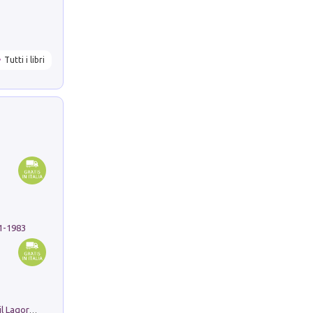
Tutti i libri
91-1983
Pastori. Sguardi contemporanei tra il Lagorai e la pianura. Ediz. illustrata