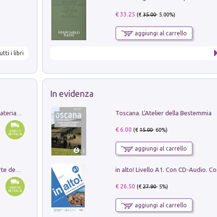
€ 33.25
(€
35.00
- 5.00%)
aggiungi al carrello
utti i libri
In evidenza
Toscana. L'Atelier della Bestemmia
L'orientalizzante a Capua. Contesti e materiali dagli scavi di Werner Johannowsky nella necropoli di Fornaci. Nuova ediz.
€ 6.00
(€
15.00
- 60%)
aggiungi al carrello
Ricerche dei dottorandi in storia dell'arte della Sapienza
€ 26.50
(€
27.90
- 5%)
aggiungi al carrello