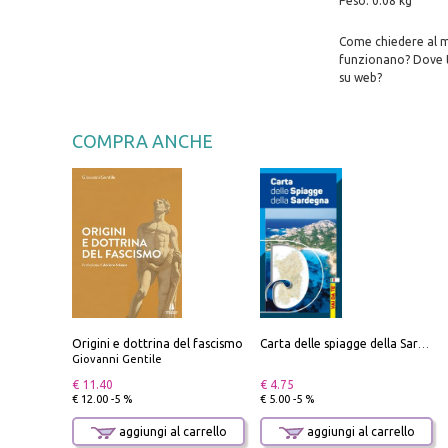
Peso: 0.08 kg
Come chiedere al mo
funzionano? Dove tr
su web?
COMPRA ANCHE
Origini e dottrina del fascismo
Carta delle spiagge della Sardegna. Con custodia
Giovanni Gentile
€ 11.40
€ 4.75
€ 12.00 -5 %
€ 5.00 -5 %
aggiungi al carrello
aggiungi al carrello