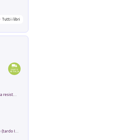
Tutti i libri
Memorial Santa Giulia. Sculture per la resistenza Monchio di Palagano
Sofiana. In Sicilia centro-meridionale (tardo III-metà IX secolo d.C.): dall'agro-town tardo-imperiale al villaggio medio-bizantino. Nuova ediz.