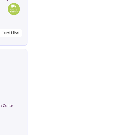
Tutti i libri
in alto! Livello A1. Con CD-Audio. Con Contenuto digitale per accesso on line