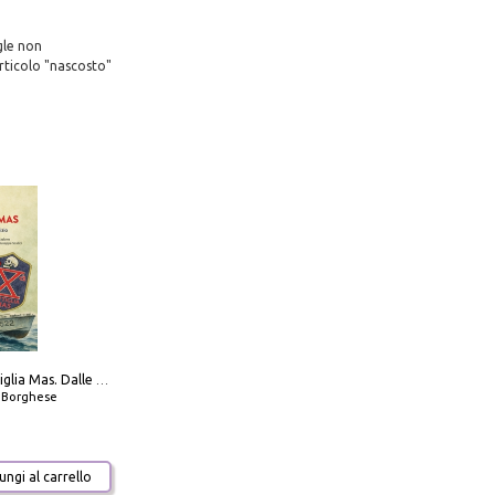
gle non
rticolo "nascosto"
Decima flottiglia Mas. Dalle origini all'armistizio
o Borghese
ngi al carrello