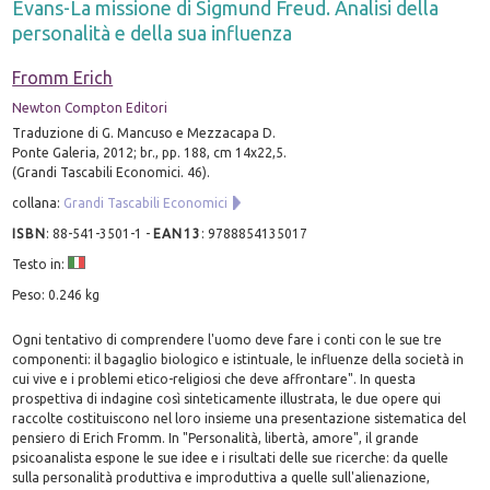
Evans-La missione di Sigmund Freud. Analisi della
personalità e della sua influenza
Fromm Erich
Newton Compton Editori
Traduzione di G. Mancuso e Mezzacapa D.
Ponte Galeria, 2012; br., pp. 188, cm 14x22,5.
(Grandi Tascabili Economici. 46).
collana:
Grandi Tascabili Economici
ISBN
:
88-541-3501-1
-
EAN13
:
9788854135017
Testo in:
Peso: 0.246 kg
Ogni tentativo di comprendere l'uomo deve fare i conti con le sue tre
componenti: il bagaglio biologico e istintuale, le influenze della società in
cui vive e i problemi etico-religiosi che deve affrontare". In questa
prospettiva di indagine così sinteticamente illustrata, le due opere qui
raccolte costituiscono nel loro insieme una presentazione sistematica del
pensiero di Erich Fromm. In "Personalità, libertà, amore", il grande
psicoanalista espone le sue idee e i risultati delle sue ricerche: da quelle
sulla personalità produttiva e improduttiva a quelle sull'alienazione,