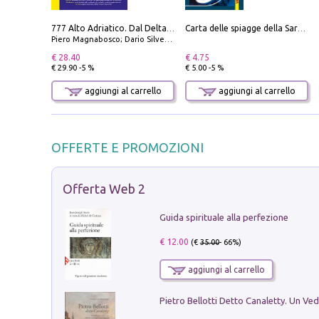
777 Alto Adriatico. Dal Delta del Po a Capo Promontore. Con QR Code
Carta delle spiagge della Sardegna. Con custodia
Piero Magnabosco; Dario Silvestro; Marco Sbrizzi
€ 28.40
€ 4.75
€ 29.90 -5 %
€ 5.00 -5 %
aggiungi al carrello
aggiungi al carrello
OFFERTE E PROMOZIONI
Offerta Web 2
Guida spirituale alla perfezione
€ 12.00
(€
35.00
- 66%)
aggiungi al carrello