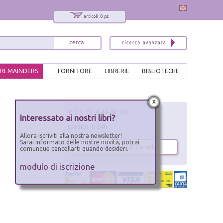
articoli: 0 pz.
REMAINDERS
FORNITORE
LIBRERIE
BIBLIOTECHE
x
€ 23.75
€ 25.00
-5%
Interessato ai nostri libri?
spedito in 24h
Allora iscriviti alla nostra newsletter!
Sarai informato delle nostre novità, potrai
aggiungi al carrello
comunque cancellarti quando desideri.
modulo di iscrizione