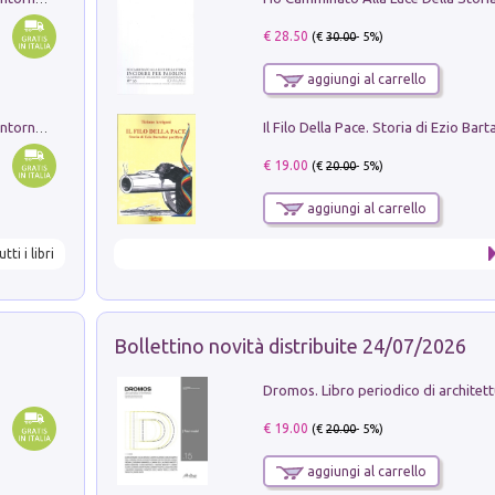
€ 28.50
(€
30.00
- 5%)
aggiungi al carrello
Ruderi delle ville Romano Sabine nei dintorni di Poggio Mirteto. Illustrati dal dott.re prof.re cav.re Ercole Nardi regio ispettore degli scavi e monumenti. Anno 1885
€ 19.00
(€
20.00
- 5%)
aggiungi al carrello
utti i libri
Bollettino novità distribuite 24/07/2026
€ 19.00
(€
20.00
- 5%)
aggiungi al carrello