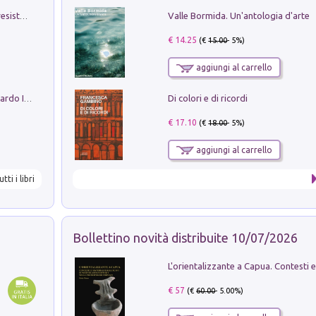
Valle Bormida. Un'antologia d'arte
Memorial Santa Giulia. Sculture per la resistenza Monchio di Palagano
€ 14.25
(€
15.00
- 5%)
aggiungi al carrello
Di colori e di ricordi
Sofiana. In Sicilia centro-meridionale (tardo III-metà IX secolo d.C.): dall'agro-town tardo-imperiale al villaggio medio-bizantino. Nuova ediz.
€ 17.10
(€
18.00
- 5%)
aggiungi al carrello
utti i libri
Bollettino novità distribuite 10/07/2026
€ 57
(€
60.00
- 5.00%)