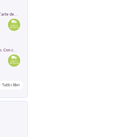
Ricerche dei dottorandi in storia dell'arte della Sapienza
I monumenti funerari del Lazio antico. Con cartella con tavole
Tutti i libri