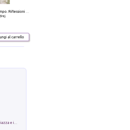
Scolpire il tempo. Riflessioni sul cinema.
drej
ngi al carrello
Luoghi Magici di Bologna. Vol. 1: la Piazza e i Suoi Simboli Segreti