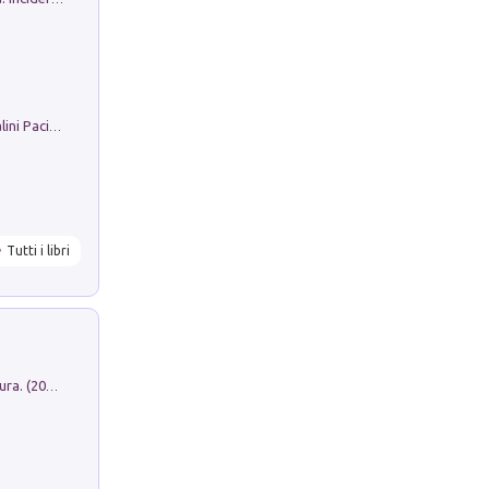
Il Filo Della Pace. Storia di Ezio Bartalini Pacifista
Tutti i libri
Dromos. Libro periodico di architettura. (2026). Vol. 15: Post-model