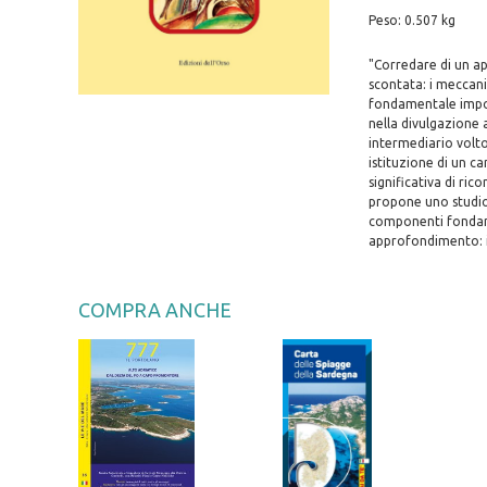
Peso: 0.507 kg
"Corredare di un ap
scontata: i meccani
fondamentale import
nella divulgazione a
intermediario volto
istituzione di un c
significativa di ri
propone uno studio
componenti fondamen
approfondimento: il
COMPRA ANCHE