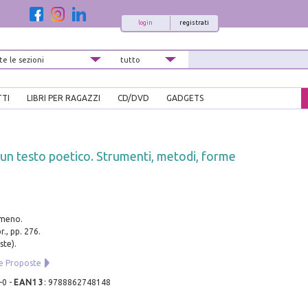
login
registrati
TTI
LIBRI PER RAGAZZI
CD/DVD
GADGETS
n testo poetico. Strumenti, metodi, forme
umeno.
r., pp. 276.
ste).
 e Proposte
-0
-
EAN13
:
9788862748148