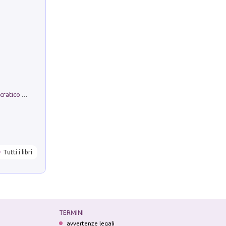
La comparsa. Perché il partito democratico non è mai nato
Tutti i libri
TERMINI
avvertenze legali