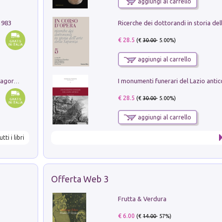
aggiungi al carrello
1983
€ 28.5
(€
30.00
- 5.00%)
aggiungi al carrello
Pastori. Sguardi contemporanei tra il Lagorai e la pianura. Ediz. illustrata
€ 28.5
(€
30.00
- 5.00%)
aggiungi al carrello
utti i libri
Offerta Web 3
Frutta & Verdura
€ 6.00
(€
14.00
- 57%)