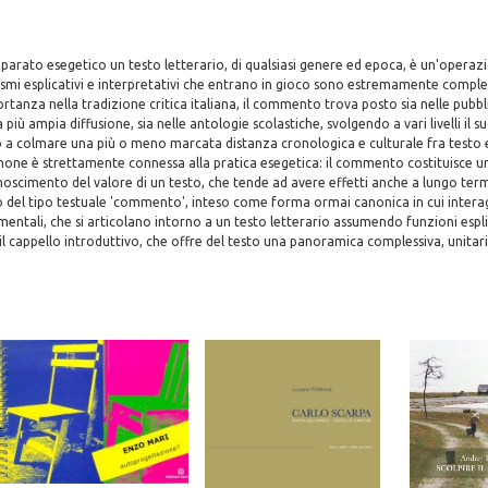
parato esegetico un testo letterario, di qualsiasi genere ed epoca, è un'operazi
smi esplicativi e interpretativi che entrano in gioco sono estremamente complessi
anza nella tradizione critica italiana, il commento trova posto sia nelle pubbli
 più ampia diffusione, sia nelle antologie scolastiche, svolgendo a vari livelli il s
 a colmare una più o meno marcata distanza cronologica e culturale fra testo e
anone è strettamente connessa alla pratica esegetica: il commento costituisce 
conoscimento del valore di un testo, che tende ad avere effetti anche a lungo term
 del tipo testuale 'commento', inteso come forma ormai canonica in cui inter
tali, che si articolano intorno a un testo letterario assumendo funzioni espli
 cappello introduttivo, che offre del testo una panoramica complessiva, unitaria,