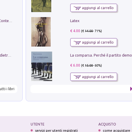
aggiungi al carrello
Latex
in alto! Livello A1. Con CD-Audio. Con Contenuto digitale per accesso on line
€ 4.00
(€
14.00
- 71%)
aggiungi al carrello
Conte e Mattarella. Sul palcoscenico e dietro le quinte del Quirinale. Un racconto sulle istituzioni
€ 6.00
(€
15.00
- 60%)
aggiungi al carrello
utti i libri
UTENTE
ACQUISTO
servizi per utenti registrati
come acquistare