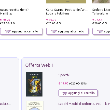
Autoprogettazione?
Carlo Scarpa. Poetica dell'arredo. Tavoli e sedie-Poetics of furniture. Tables and chairs. Ediz. bilingue
Mari Enzo
Luciano Pollifrone
Tarkovskij An
€ 20.90
€ 19.00
€ 27.55
€ 22.00 -5 %
€ 20.00 -5 %
€ 29.00 -5 %
aggiungi al carrello
aggiungi al carrello
aggiu
Offerta Web 1
Specchi
€ 17.00
(€
20.00
- 15%)
aggiungi al carrello
Pietro Bellotti Detto Canaletty. Un Vedutista Veneziano nella Francia dell'Ancien Régime