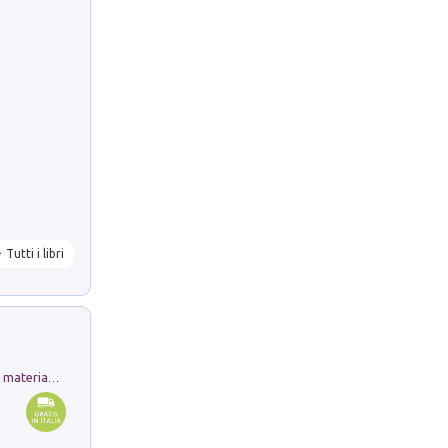
Tutti i libri
L'orientalizzante a Capua. Contesti e materiali dagli scavi di Werner Johannowsky nella necropoli di Fornaci. Nuova ediz.