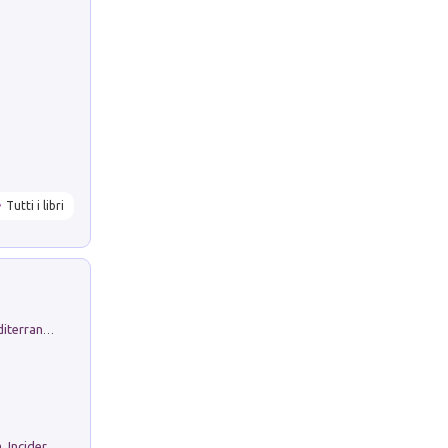
Tutti i libri
Byrsa. Scritti sull''Antico Oriente Mediterraneo. 45-46/2024
Ho Camminato Alla Luce Della Storia. Incidere per Pasolini. Quaderni di Incisione Contemporanea n 30