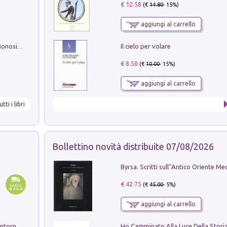
€ 12.58
(€
14.80
- 15%)
aggiungi al carrello
Il cielo per volare
La seduzione del gusto con Pipero & Monosilio
€ 8.50
(€
10.00
- 15%)
aggiungi al carrello
utti i libri
Bollettino novità distribuite 07/08/2026
€ 42.75
(€
45.00
- 5%)
aggiungi al carrello
Ruderi delle ville Romano Sabine nei dintorni di Poggio Mirteto. Illustrati dal dott.re prof.re cav.re Ercole Nardi regio ispettore degli scavi e monumenti. Anno 1885. Tavole e studio. Con 25 tavole fuori testo in cartella editoriale