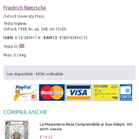
Friedrich Nietzsche
Oxford University Press
Testo Inglese.
Oxford, 1998; br., pp. 208, cm 13x20.
ISBN
:
0-19-283617-X
-
EAN13
:
9780192836175
Testo in:
Peso: 0.14 kg
non disponibile - NON ordinabile
COMPRA ANCHE
La Massoneria Resa Comprensibile ai Suoi Adepti. Vol. 3: il Maestro.
Wirth Oswald
€ 14.25