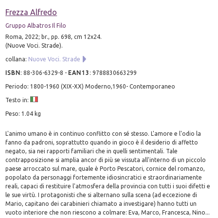
Frezza Alfredo
Gruppo Albatros Il Filo
Roma, 2022; br., pp. 698, cm 12x24.
(Nuove Voci. Strade).
collana:
Nuove Voci. Strade
ISBN
:
88-306-6329-8
-
EAN13
:
9788830663299
Periodo: 1800-1960 (XIX-XX) Moderno,1960- Contemporaneo
Testo in:
Peso: 1.04 kg
L'animo umano è in continuo conflitto con sé stesso. L'amore e l'odio la
fanno da padroni, soprattutto quando in gioco è il desiderio di affetto
negato, sia nei rapporti familiari che in quelli sentimentali. Tale
contrapposizione si amplia ancor di più se vissuta all'interno di un piccolo
paese arroccato sul mare, quale è Porto Pescatori, cornice del romanzo,
popolato da personaggi fortemente idiosincratici e straordinariamente
reali, capaci di restituire l'atmosfera della provincia con tutti i suoi difetti e
le sue virtù. I protagonisti che si alternano sulla scena (ad eccezione di
Mario, capitano dei carabinieri chiamato a investigare) hanno tutti un
vuoto interiore che non riescono a colmare: Eva, Marco, Francesca, Nino...