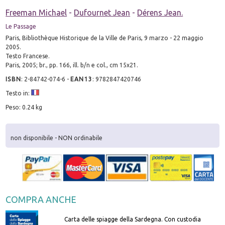
Freeman Michael
-
Dufournet Jean
-
Dérens Jean.
Le Passage
Paris, Bibliothèque Historique de la Ville de Paris, 9 marzo - 22 maggio
2005.
Testo Francese.
Paris, 2005; br., pp. 166, ill. b/n e col., cm 15x21.
ISBN
:
2-84742-074-6
-
EAN13
:
9782847420746
Testo in:
Peso: 0.24 kg
non disponibile - NON ordinabile
COMPRA ANCHE
Carta delle spiagge della Sardegna. Con custodia