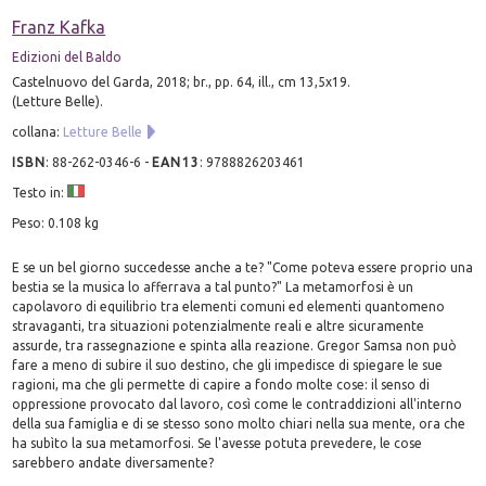
Franz Kafka
Edizioni del Baldo
Castelnuovo del Garda, 2018; br., pp. 64, ill., cm 13,5x19.
(Letture Belle).
collana:
Letture Belle
ISBN
:
88-262-0346-6
-
EAN13
:
9788826203461
Testo in:
Peso: 0.108 kg
E se un bel giorno succedesse anche a te? "Come poteva essere proprio una
bestia se la musica lo afferrava a tal punto?" La metamorfosi è un
capolavoro di equilibrio tra elementi comuni ed elementi quantomeno
stravaganti, tra situazioni potenzialmente reali e altre sicuramente
assurde, tra rassegnazione e spinta alla reazione. Gregor Samsa non può
fare a meno di subire il suo destino, che gli impedisce di spiegare le sue
ragioni, ma che gli permette di capire a fondo molte cose: il senso di
oppressione provocato dal lavoro, così come le contraddizioni all'interno
della sua famiglia e di se stesso sono molto chiari nella sua mente, ora che
ha subìto la sua metamorfosi. Se l'avesse potuta prevedere, le cose
sarebbero andate diversamente?