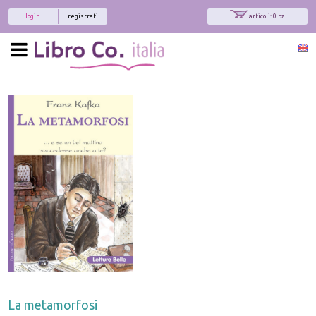
login
registrati
articoli: 0 pz.
La metamorfosi