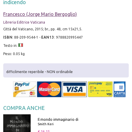
indicendo
Francesco (Jorge Mario Bergoglio)
Libreria Editrice Vaticana
Città del Vaticano, 2015; br., pp. 48, cm 15x21,5.
ISBN
:
88-209-9544-1
-
EAN13
:
9788820995447
Testo in:
Peso: 0.05 kg
difficilmente reperibile - NON ordinabile
COMPRA ANCHE
Il mondo immaginario di
Smith Keri
€ 16.15