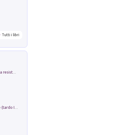
Tutti i libri
Memorial Santa Giulia. Sculture per la resistenza Monchio di Palagano
Sofiana. In Sicilia centro-meridionale (tardo III-metà IX secolo d.C.): dall'agro-town tardo-imperiale al villaggio medio-bizantino. Nuova ediz.