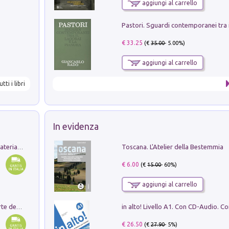
aggiungi al carrello
€ 33.25
(€
35.00
- 5.00%)
aggiungi al carrello
utti i libri
In evidenza
Toscana. L'Atelier della Bestemmia
L'orientalizzante a Capua. Contesti e materiali dagli scavi di Werner Johannowsky nella necropoli di Fornaci. Nuova ediz.
€ 6.00
(€
15.00
- 60%)
aggiungi al carrello
Ricerche dei dottorandi in storia dell'arte della Sapienza
€ 26.50
(€
27.90
- 5%)