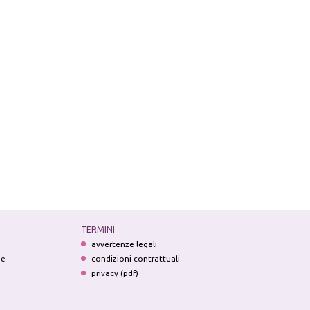
TERMINI
avvertenze legali
ne
condizioni contrattuali
privacy (pdf)