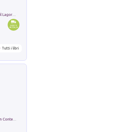
Pastori. Sguardi contemporanei tra il Lagorai e la pianura. Ediz. illustrata
Tutti i libri
in alto! Livello A1. Con CD-Audio. Con Contenuto digitale per accesso on line