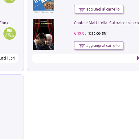
aggiungi al carrello
I monumenti funerari del Lazio antico. Con cartella con tavole
€ 19.00
(€
20.00
- 5%)
aggiungi al carrello
utti i libri