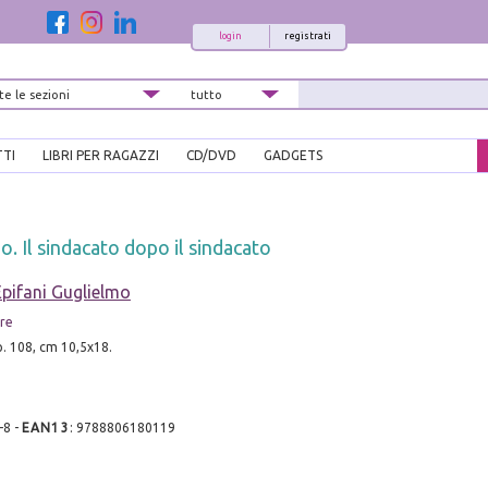
login
registrati
TTI
LIBRI PER RAGAZZI
CD/DVD
GADGETS
. Il sindacato dopo il sindacato
Epifani Guglielmo
ore
p. 108, cm 10,5x18.
-8
-
EAN13
:
9788806180119