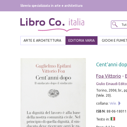
libreria specializzata in arte e architettura
ARTE E ARCHITETTURA
EDITORIA VARIA
GIOCHI E FUME
Cent'anni dopo
Foa Vittorio
-
Giulio Einaudi Edit
Torino, 2006; br., p
(Vele. 20).
collana:
Vele.
ISBN
:
88-06-18011
Testo in: