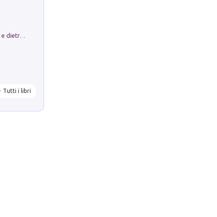
Conte e Mattarella. Sul palcoscenico e dietro le quinte del Quirinale. Un racconto sulle istituzioni
Tutti i libri