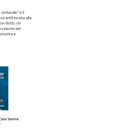
sindacale" e il
za antifascista alla
i diritti. Un
occasione per
economia e
Casa Savoia
o