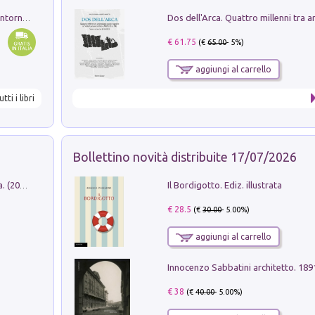
Ruderi delle ville Romano Sabine nei dintorni di Poggio Mirteto. Illustrati dal dott.re prof.re cav.re Ercole Nardi regio ispettore degli scavi e monumenti. Anno 1885
€ 61.75
(€
65.00
- 5%)
aggiungi al carrello
utti i libri
Bollettino novità distribuite 17/07/2026
Il Bordigotto. Ediz. illustrata
Dromos. Libro periodico di architettura. (2026). Vol. 15: Post-model
€ 28.5
(€
30.00
- 5.00%)
aggiungi al carrello
Innocenzo Sabbatini architetto. 18
€ 38
(€
40.00
- 5.00%)