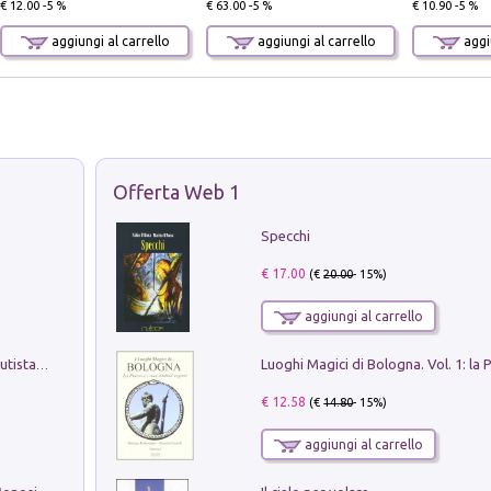
€ 12.00 -5 %
€ 63.00 -5 %
€ 10.90 -5 %
aggiungi al carrello
aggiungi al carrello
aggiu
Offerta Web 1
Specchi
€ 17.00
(€
20.00
- 15%)
aggiungi al carrello
Pietro Bellotti Detto Canaletty. Un Vedutista Veneziano nella Francia dell'Ancien Régime
€ 12.58
(€
14.80
- 15%)
aggiungi al carrello