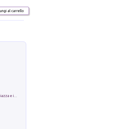
ngi al carrello
Luoghi Magici di Bologna. Vol. 1: la Piazza e i Suoi Simboli Segreti