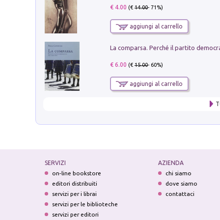
€ 4.00
(€
14.00
- 71%)
aggiungi al carrello
€ 6.00
(€
15.00
- 60%)
aggiungi al carrello
T
SERVIZI
AZIENDA
on-line bookstore
chi siamo
editori distribuiti
dove siamo
servizi per i librai
contattaci
servizi per le biblioteche
servizi per editori