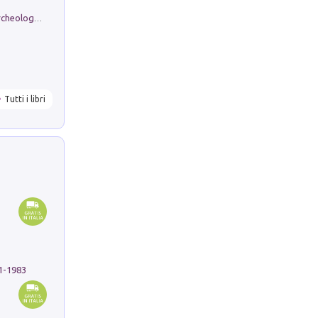
Dos dell'Arca. Quattro millenni tra archeologia e arte rupestre in Valle Camonica (Sito UNESCO n. 94). Scavi e ricerche 2016/2023
Tutti i libri
91-1983