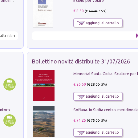
Il cielo per volare
La seduzione del gusto con Pipero & Monosilio
€ 8.50
(€
10.00
- 15%)
aggiungi al carrello
utti i libri
Bollettino novità distribuite 31/07/2026
€ 26.60
(€
28.00
- 5%)
aggiungi al carrello
Ruderi delle ville Romano Sabine nei dintorni di Poggio Mirteto. Illustrati dal dott.re prof.re cav.re Ercole Nardi regio ispettore degli scavi e monumenti. Anno 1885. Tavole e studio. Con 25 tavole fuori testo in cartella editoriale
€ 71.25
(€
75.00
- 5%)
aggiungi al carrello