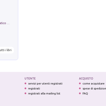
La comparsa. Perché il partito democratico non è mai nato
utti i libri
UTENTE
ACQUISTO
servizi per utenti registrati
come acquistare
registrati
spese di spedizio
registrati alla mailing list
FAQ