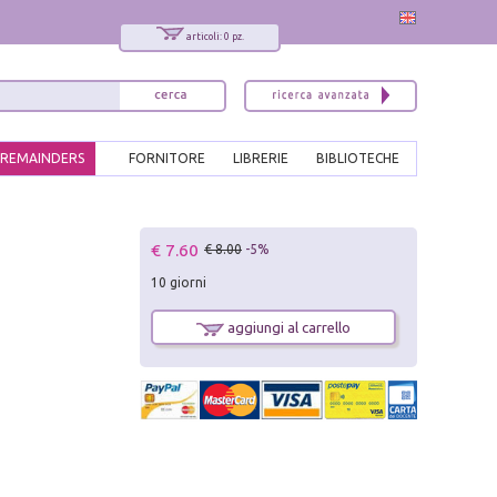
articoli: 0 pz.
REMAINDERS
FORNITORE
LIBRERIE
BIBLIOTECHE
x
€ 7.60
€ 8.00
-5%
Interessato ai nostri libri?
10 giorni
Allora iscriviti alla nostra newsletter!
Sarai informato delle nostre novità, potrai
aggiungi al carrello
comunque cancellarti quando desideri.
modulo di iscrizione