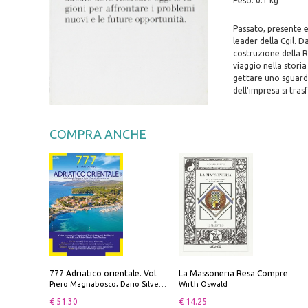
Peso: 0.1 kg
Passato, presente e
leader della Cgil. D
costruzione della Re
viaggio nella stori
gettare uno sguardo
dell'impresa si tra
COMPRA ANCHE
777 Adriatico orientale. Vol. 1: Istria, Costa della Dalmazia da Smrika a Zara, Isole del Quarnaro, Pag, Arcipelaghi di Zara, Sibenico e Incoronate
La Massoneria Resa Comprensibile ai Suoi Adepti. Vol. 3: il Maestro.
Piero Magnabosco; Dario Silvestro; Marco Sbrizzi
Wirth Oswald
€ 51.30
€ 14.25