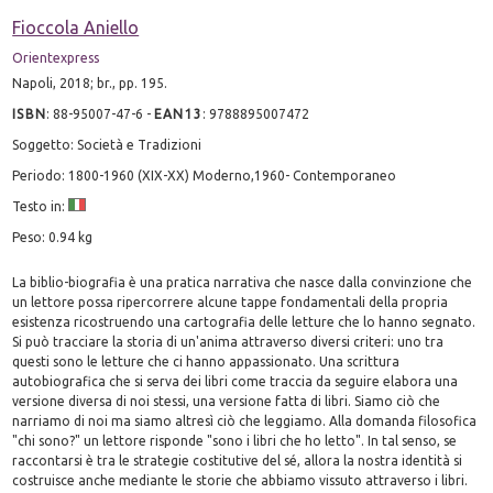
Fioccola Aniello
Orientexpress
Napoli, 2018; br., pp. 195.
ISBN
:
88-95007-47-6
-
EAN13
:
9788895007472
Soggetto: Società e Tradizioni
Periodo: 1800-1960 (XIX-XX) Moderno,1960- Contemporaneo
Testo in:
Peso: 0.94 kg
La biblio-biografia è una pratica narrativa che nasce dalla convinzione che
un lettore possa ripercorrere alcune tappe fondamentali della propria
esistenza ricostruendo una cartografia delle letture che lo hanno segnato.
Si può tracciare la storia di un'anima attraverso diversi criteri: uno tra
questi sono le letture che ci hanno appassionato. Una scrittura
autobiografica che si serva dei libri come traccia da seguire elabora una
versione diversa di noi stessi, una versione fatta di libri. Siamo ciò che
narriamo di noi ma siamo altresì ciò che leggiamo. Alla domanda filosofica
"chi sono?" un lettore risponde "sono i libri che ho letto". In tal senso, se
raccontarsi è tra le strategie costitutive del sé, allora la nostra identità si
costruisce anche mediante le storie che abbiamo vissuto attraverso i libri.