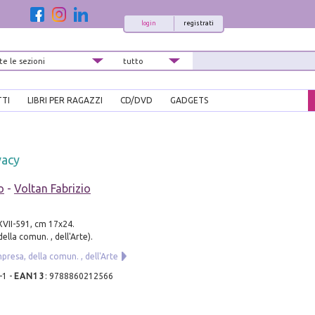
login
registrati
TTI
LIBRI PER RAGAZZI
CD/DVD
GADGETS
vacy
o
-
Voltan Fabrizio
. XVII-591, cm 17x24.
della comun. , dell'Arte).
mpresa, della comun. , dell'Arte
-1
-
EAN13
:
9788860212566