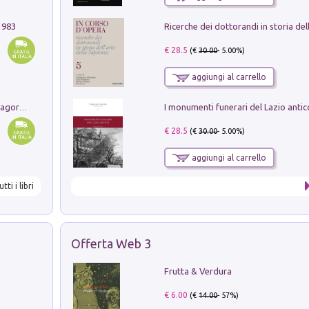
1983
€ 28.5
(€
30.00
- 5.00%)
aggiungi al carrello
Pastori. Sguardi contemporanei tra il Lagorai e la pianura. Ediz. illustrata
€ 28.5
(€
30.00
- 5.00%)
aggiungi al carrello
utti i libri
Offerta Web 3
Frutta & Verdura
€ 6.00
(€
14.00
- 57%)