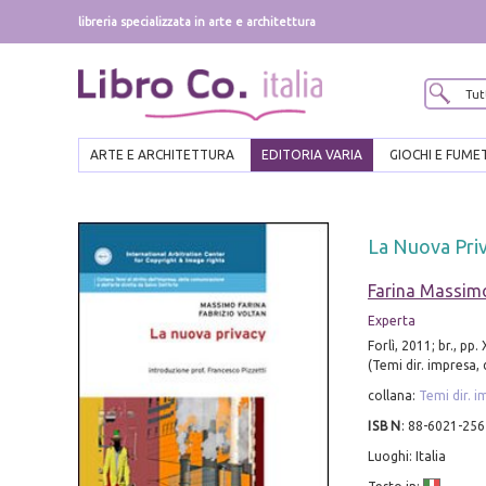
libreria specializzata in arte e architettura
ARTE E ARCHITETTURA
EDITORIA VARIA
GIOCHI E FUME
La Nuova Pri
Farina Massim
Experta
Forlì, 2011; br., pp
(Temi dir. impresa, 
collana:
Temi dir. i
ISBN
:
88-6021-256
Luoghi: Italia