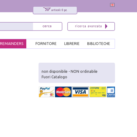
articoli: 0 pz.
REMAINDERS
FORNITORE
LIBRERIE
BIBLIOTECHE
x
Interessato ai nostri libri?
non disponibile - NON ordinabile
Fuori Catalogo
Allora iscriviti alla nostra newsletter!
Sarai informato delle nostre novità, potrai
comunque cancellarti quando desideri.
modulo di iscrizione