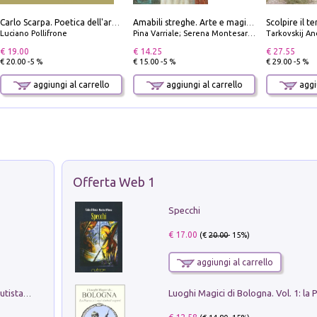
Carlo Scarpa. Poetica dell'arredo. Tavoli e sedie-Poetics of furniture. Tables and chairs. Ediz. bilingue
Amabili streghe. Arte e magie di Leonora Carrington e Remedios Varo
Luciano Pollifrone
Pina Varriale; Serena Montesarchio
Tarkovskij An
€ 19.00
€ 14.25
€ 27.55
€ 20.00 -5 %
€ 15.00 -5 %
€ 29.00 -5 %
aggiungi al carrello
aggiungi al carrello
aggiu
Offerta Web 1
Specchi
€ 17.00
(€
20.00
- 15%)
aggiungi al carrello
Pietro Bellotti Detto Canaletty. Un Vedutista Veneziano nella Francia dell'Ancien Régime