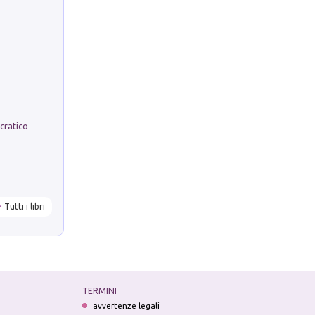
La comparsa. Perché il partito democratico non è mai nato
Tutti i libri
TERMINI
avvertenze legali