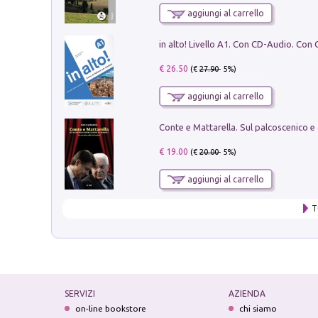
aggiungi al carrello
€ 26.50
(€
27.90
- 5%)
aggiungi al carrello
€ 19.00
(€
20.00
- 5%)
aggiungi al carrello
T
SERVIZI
AZIENDA
on-line bookstore
chi siamo