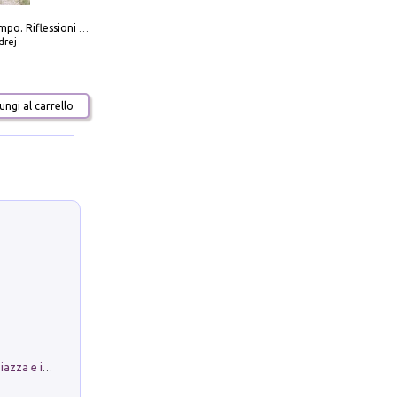
Scolpire il tempo. Riflessioni sul cinema.
drej
ngi al carrello
Luoghi Magici di Bologna. Vol. 1: la Piazza e i Suoi Simboli Segreti