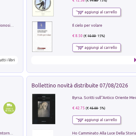
€ 12.58
(€
14.80
- 15%)
aggiungi al carrello
Il cielo per volare
La seduzione del gusto con Pipero & Monosilio
€ 8.50
(€
10.00
- 15%)
aggiungi al carrello
utti i libri
Bollettino novità distribuite 07/08/2026
€ 42.75
(€
45.00
- 5%)
aggiungi al carrello
Ruderi delle ville Romano Sabine nei dintorni di Poggio Mirteto. Illustrati dal dott.re prof.re cav.re Ercole Nardi regio ispettore degli scavi e monumenti. Anno 1885. Tavole e studio. Con 25 tavole fuori testo in cartella editoriale