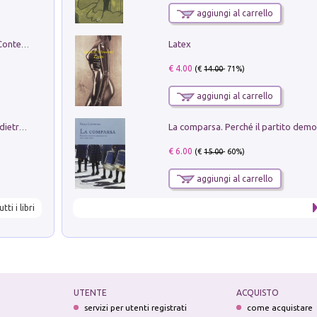
aggiungi al carrello
Latex
in alto! Livello A1. Con CD-Audio. Con Contenuto digitale per accesso on line
€ 4.00
(€
14.00
- 71%)
aggiungi al carrello
Conte e Mattarella. Sul palcoscenico e dietro le quinte del Quirinale. Un racconto sulle istituzioni
€ 6.00
(€
15.00
- 60%)
aggiungi al carrello
utti i libri
UTENTE
ACQUISTO
servizi per utenti registrati
come acquistare