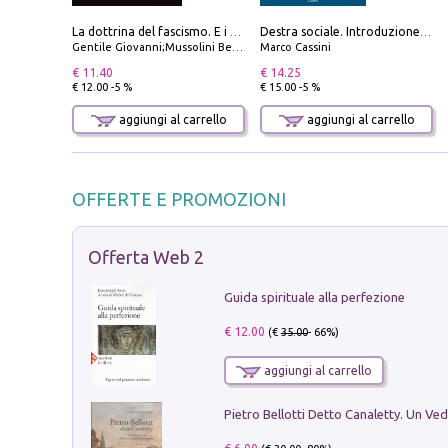
La dottrina del fascismo. E i documenti ufficiali dal 1919 al 1945
Destra sociale. Introduzione alla «terza via», tra identità, comunità e alternativa al sistema
Gentile Giovanni;Mussolini Benito
Marco Cassini
€ 11.40
€ 14.25
€ 12.00 -5 %
€ 15.00 -5 %
aggiungi al carrello
aggiungi al carrello
OFFERTE E PROMOZIONI
Offerta Web 2
Guida spirituale alla perfezione
€ 12.00
(€
35.00
- 66%)
aggiungi al carrello