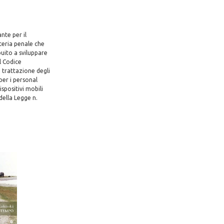
nte per il
ateria penale che
buito a sviluppare
il Codice
a trattazione degli
per i personal
spositivi mobili
della Legge n.