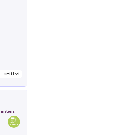
Tutti i libri
L'orientalizzante a Capua. Contesti e materiali dagli scavi di Werner Johannowsky nella necropoli di Fornaci. Nuova ediz.