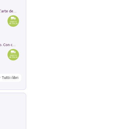
Ricerche dei dottorandi in storia dell'arte della Sapienza
I monumenti funerari del Lazio antico. Con cartella con tavole
Tutti i libri