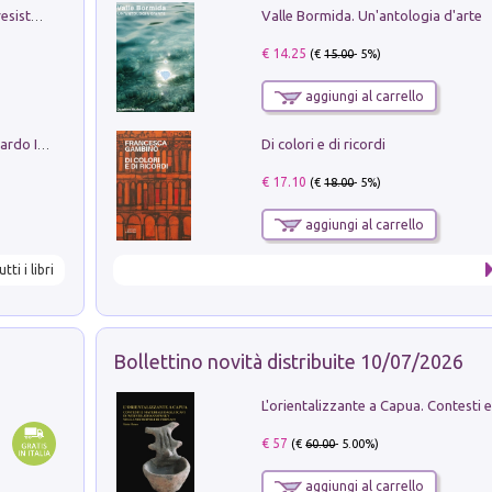
Valle Bormida. Un'antologia d'arte
Memorial Santa Giulia. Sculture per la resistenza Monchio di Palagano
€ 14.25
(€
15.00
- 5%)
aggiungi al carrello
Di colori e di ricordi
Sofiana. In Sicilia centro-meridionale (tardo III-metà IX secolo d.C.): dall'agro-town tardo-imperiale al villaggio medio-bizantino. Nuova ediz.
€ 17.10
(€
18.00
- 5%)
aggiungi al carrello
utti i libri
Bollettino novità distribuite 10/07/2026
€ 57
(€
60.00
- 5.00%)
aggiungi al carrello