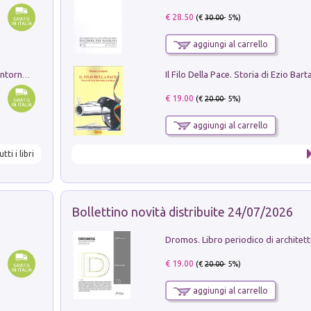
€ 28.50
(€
30.00
- 5%)
aggiungi al carrello
Ruderi delle ville Romano Sabine nei dintorni di Poggio Mirteto. Illustrati dal dott.re prof.re cav.re Ercole Nardi regio ispettore degli scavi e monumenti. Anno 1885
€ 19.00
(€
20.00
- 5%)
aggiungi al carrello
utti i libri
Bollettino novità distribuite 24/07/2026
€ 19.00
(€
20.00
- 5%)
aggiungi al carrello