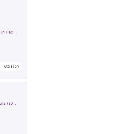
Il Filo Della Pace. Storia di Ezio Bartalini Pacifista
Tutti i libri
Dromos. Libro periodico di architettura. (2026). Vol. 15: Post-model