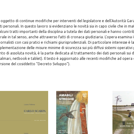
è oggetto di continue modifiche per interventi del legislatore e dell'Autorità Gara
i personali. In questo lavoro si evidenziano le novità sia in capo civile che in m
cuni tratti importanti della disciplina a tutela dei dati personali e hanno contri
urale in tal senso, anche attraverso fatti di cronaca giudiziaria. L'opera esamina 
rnalisti con casi pratici e richiami giurisprudenziali. Di particolare interesse è l
mplementazione delle misure minime di sicurezza sui più diffusi sistemi operativi 
o di assoluta novità, è la parte dedicata al trattamento dei dati personali sui di
 palmari, netbook e tablet). Il testo è aggiornato alle recenti modifiche ad opera 
sione del cosiddetto "Decreto Sviluppo").