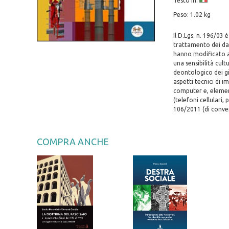
Testo in:
Peso: 1.02 kg
Il D.Lgs. n. 196/03 
trattamento dei dat
hanno modificato al
una sensibilità cult
deontologico dei gio
aspetti tecnici di i
computer e, element
(telefoni cellulari,
106/2011 (di conver
COMPRA ANCHE