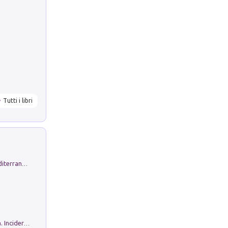
Tutti i libri
Byrsa. Scritti sull''Antico Oriente Mediterraneo. 45-46/2024
Ho Camminato Alla Luce Della Storia. Incidere per Pasolini. Quaderni di Incisione Contemporanea n 30