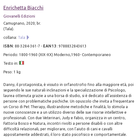
Enrichetta Biacchi
Giovanelli Edizioni
Camugnano, 2020; br.
(Tala).
collana:
Tala
ISBN
:
88-3284-361-7
-
EAN13
:
9788832843613
Periodo: 1800-1960 (XIX-XX) Moderno,1960- Contemporaneo
Testo in:
Peso: 1 kg
Danny, il protagonista, è vissuto in orfanotrofio fino alla maggiore età, poi
seguendo le sue naturali inclinazioni e la specializzazione di Psicologo,
laurea ottenuta grazie a una borsa di studio, si è dedicato all'assistenza di
persone con problematiche psichiche. Un opuscolo che invita a frequentare
un Corso di Pet Therapy, illustrandone metodiche e finalità, lo stimola a
nuove conoscenze e a un utilizzo diverso delle sue risorse intellettive e
professionali. Con due Veterinari, Judy e Fabio, organizza in un centro,
Fattoria Bosco e Natura, incontri rivolti a persone disabili o con altre
difficoltà relazionali, per migliorare, con l'aiuto di cani e cavalli
appositamente addestrati, il loro stato psicofisico e comportamentale.