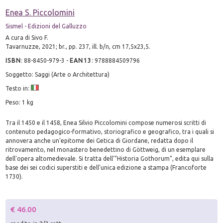
Enea S. Piccolomini
Sismel - Edizioni del Galluzzo
A cura di Sivo F.
Tavarnuzze, 2021; br., pp. 237, ill. b/n, cm 17,5x23,5.
ISBN
:
88-8450-979-3
-
EAN13
:
9788884509796
Soggetto: Saggi (Arte o Architettura)
Testo in:
Peso: 1 kg
Tra il 1450 e il 1458, Enea Silvio Piccolomini compose numerosi scritti di
contenuto pedagogico-formativo, storiografico e geografico, tra i quali si
annovera anche un'epitome dei Getica di Giordane, redatta dopo il
ritrovamento, nel monastero benedettino di Göttweig, di un esemplare
dell'opera altomedievale. Si tratta dell'"Historia Gothorum", edita qui sulla
base dei sei codici superstiti e dell'unica edizione a stampa (Francoforte
1730).
€ 46.00