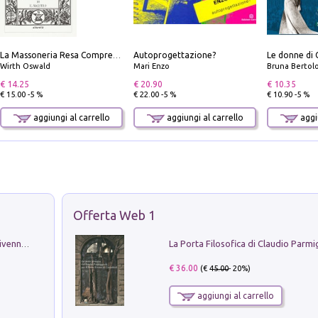
Autoprogettazione?
Le donne di 
La Massoneria Resa Comprensibile ai Suoi Adepti. Vol. 3: il Maestro.
Wirth Oswald
Mari Enzo
Bruna Bertol
€ 14.25
€ 20.90
€ 10.35
€ 15.00 -5 %
€ 22.00 -5 %
€ 10.90 -5 %
aggiungi al carrello
aggiungi al carrello
aggiu
Offerta Web 1
Get the led out. Come i Led Zeppelin divennero la più grande band del mondo
€ 36.00
(€
45.00
- 20%)
aggiungi al carrello