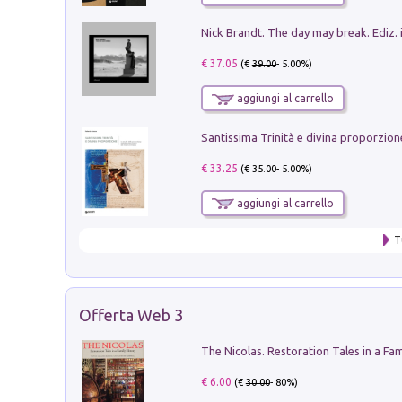
Nick Brandt. The day may break. Ediz. i
€ 37.05
(€
39.00
- 5.00%)
aggiungi al carrello
€ 33.25
(€
35.00
- 5.00%)
aggiungi al carrello
T
Offerta Web 3
€ 6.00
(€
30.00
- 80%)