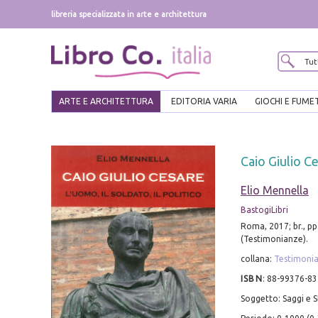
libreria specializzata in arte e architettura
ARTE E ARCHITETTURA
EDITORIA VARIA
GIOCHI E FUME
Caio Giulio Ce
Elio Mennella
BastogiLibri
Roma, 2017; br., pp.
(Testimonianze).
collana:
Testimoni
ISBN
:
88-99376-83
Soggetto: Saggi e St