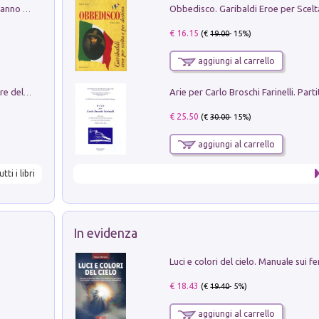
Con questa faccia qui. Le canzoni che hanno fatto la storia di Ligabue
€ 16.15
(€
19.00
- 15%)
aggiungi al carrello
Klose dell'altro mondo. Miro il pescatore del goal
€ 25.50
(€
30.00
- 15%)
aggiungi al carrello
utti i libri
In evidenza
€ 18.43
(€
19.40
- 5%)
aggiungi al carrello