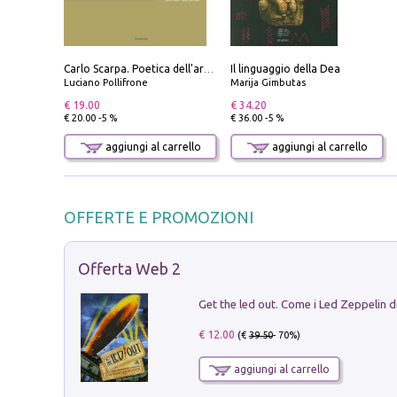
Il linguaggio della Dea
Carlo Scarpa. Poetica dell'arredo. Tavoli e sedie-Poetics of furniture. Tables and chairs. Ediz. bilingue
Luciano Pollifrone
Marija Gimbutas
€ 19.00
€ 34.20
€ 20.00 -5 %
€ 36.00 -5 %
aggiungi al carrello
aggiungi al carrello
OFFERTE E PROMOZIONI
Offerta Web 2
€ 12.00
(€
39.50
- 70%)
aggiungi al carrello