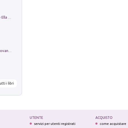
Fortunate Objects. Selections from the Ella Fontanals-Cisneros Collection. Objetos Afortunados. Selección de la Colección Ella Fontanals-Cisneros
Firenze nell'Ottocento nei disegni di Giovanni Ferruccio Moro (1859­1948)
utti i libri
UTENTE
ACQUISTO
servizi per utenti registrati
come acquistare