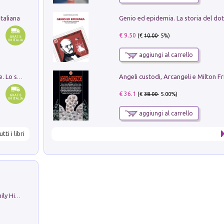
taliana
€ 9.50
(€
10.00
- 5%)
aggiungi al carrello
Angeli custodi, Arcangeli e Milton F
Santissima Trinità e divina proporzione. Lo studio della proporzione nell'arte come ricerca del mistero trinitario
€ 36.1
(€
38.00
- 5.00%)
aggiungi al carrello
utti i libri
The Nicolas. Restoration Tales in a Family History