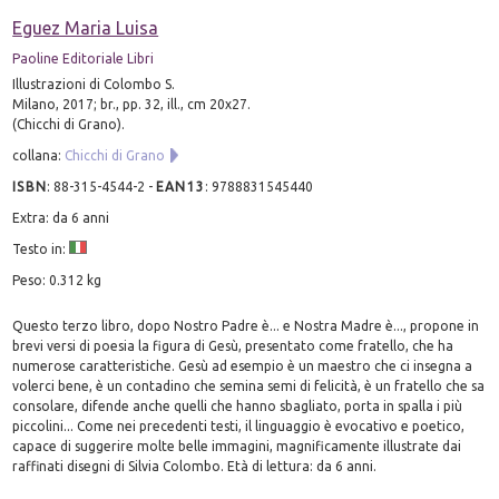
Eguez Maria Luisa
Paoline Editoriale Libri
Illustrazioni di Colombo S.
Milano, 2017; br., pp. 32, ill., cm 20x27.
(Chicchi di Grano).
collana:
Chicchi di Grano
ISBN
:
88-315-4544-2
-
EAN13
:
9788831545440
Extra: da 6 anni
Testo in:
Peso: 0.312 kg
Questo terzo libro, dopo Nostro Padre è... e Nostra Madre è..., propone in
brevi versi di poesia la figura di Gesù, presentato come fratello, che ha
numerose caratteristiche. Gesù ad esempio è un maestro che ci insegna a
volerci bene, è un contadino che semina semi di felicità, è un fratello che sa
consolare, difende anche quelli che hanno sbagliato, porta in spalla i più
piccolini... Come nei precedenti testi, il linguaggio è evocativo e poetico,
capace di suggerire molte belle immagini, magnificamente illustrate dai
raffinati disegni di Silvia Colombo. Età di lettura: da 6 anni.