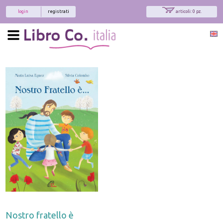
login
registrati
articoli: 0 pz.
Nostro fratello è