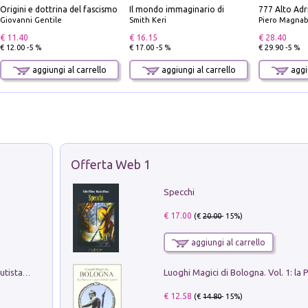
Origini e dottrina del fascismo
Il mondo immaginario di
Giovanni Gentile
Smith Keri
Piero Magnabosco; Dar
€ 11.40
€ 16.15
€ 28.40
€ 12.00 -5 %
€ 17.00 -5 %
€ 29.90 -5 %
aggiungi al carrello
aggiungi al carrello
aggiu
Offerta Web 1
Specchi
€ 17.00
(€
20.00
- 15%)
aggiungi al carrello
Pietro Bellotti Detto Canaletty. Un Vedutista Veneziano nella Francia dell'Ancien Régime
€ 12.58
(€
14.80
- 15%)