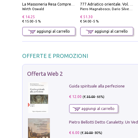
La Massoneria Resa Comprensibile ai Suoi Adepti. Vol. 3: il Maestro.
777 Adriatico orientale. Vol. 1: Istria, Costa della Dalmazia da Smrika a Zara, Isole del Quarnaro, Pag, Arcipelaghi di Zara, Sibenico e Incoronate
Wirth Oswald
Piero Magnabosco; Dario Silvestro; Marco Sbrizzi
€ 14.25
€ 51.30
€ 15.00 -5 %
€ 54.00 -5 %
aggiungi al carrello
aggiungi al carrello
OFFERTE E PROMOZIONI
Offerta Web 2
Guida spirituale alla perfezione
€ 12.00
(€
35.00
- 66%)
aggiungi al carrello
€ 6.00
(€
30.00
- 80%)