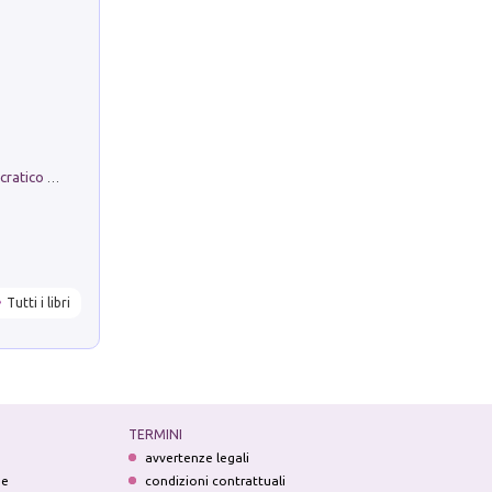
La comparsa. Perché il partito democratico non è mai nato
Tutti i libri
TERMINI
avvertenze legali
ne
condizioni contrattuali