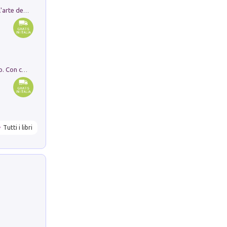
Ricerche dei dottorandi in storia dell'arte della Sapienza
I monumenti funerari del Lazio antico. Con cartella con tavole
Tutti i libri