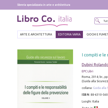
libreria specializzata in arte e architettura
ARTE E ARCHITETTURA
EDITORIA VARIA
GIOCHI E FUME
I compiti e le
Dubini Roland
EPC Libri
Roma, 2014; br., pp
(Guida alla Sicurezz
collana:
Guida alla 
ISBN
:
88-6310-560
Luoghi: Italia