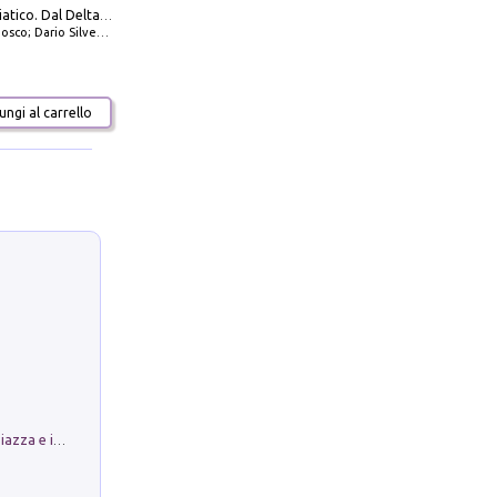
777 Alto Adriatico. Dal Delta del Po a Capo Promontore. Con QR Code
io Silvestro; Marco Sbrizzi
ngi al carrello
Luoghi Magici di Bologna. Vol. 1: la Piazza e i Suoi Simboli Segreti