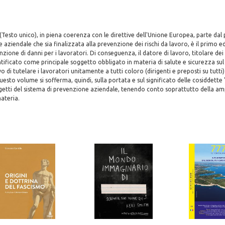
8 (Testo unico), in piena coerenza con le direttive dell'Unione Europea, parte da
aziendale che sia finalizzata alla prevenzione dei rischi da lavoro, è il primo ed
zione di danni per i lavoratori. Di conseguenza, il datore di lavoro, titolare dei
ntificato come principale soggetto obbligato in materia di salute e sicurezza sul
vo di tutelare i lavoratori unitamente a tutti coloro (dirigenti e preposti su tutt
esto volume si sofferma, quindi, sulla portata e sul significato delle cosiddette 
getti del sistema di prevenzione aziendale, tenendo conto soprattutto della am
ateria.