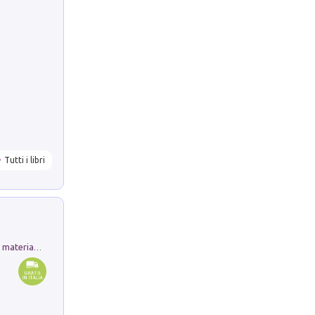
Tutti i libri
L'orientalizzante a Capua. Contesti e materiali dagli scavi di Werner Johannowsky nella necropoli di Fornaci. Nuova ediz.