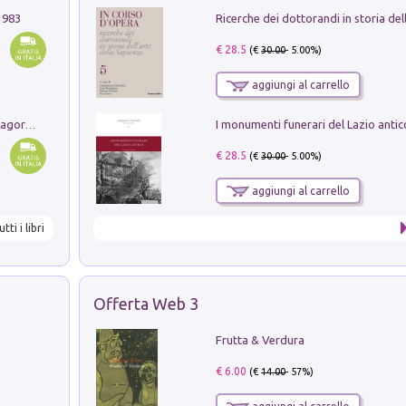
1983
€ 28.5
(€
30.00
- 5.00%)
aggiungi al carrello
Pastori. Sguardi contemporanei tra il Lagorai e la pianura. Ediz. illustrata
€ 28.5
(€
30.00
- 5.00%)
aggiungi al carrello
utti i libri
Offerta Web 3
Frutta & Verdura
€ 6.00
(€
14.00
- 57%)