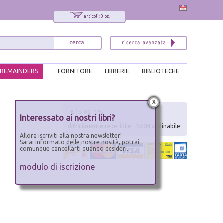
articoli: 0 pz.
REMAINDERS
FORNITORE
LIBRERIE
BIBLIOTECHE
x
€ 15.00
-5%
Interessato ai nostri libri?
difficilmente reperibile - NON ordinabile
Allora iscriviti alla nostra newsletter!
Sarai informato delle nostre novità, potrai
comunque cancellarti quando desideri.
modulo di iscrizione