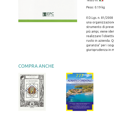
Testo in:
Peso: 0.19 kg
Il D.Lgs. n. 81/200
una organizzazione 
strumento di preven
più ampi, viene ide
realizzare l'obietti
ruolo in azienda. Qu
garanzia" per i sog
giurisprudenza in m
COMPRA ANCHE