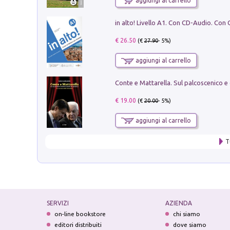
aggiungi al carrello
€ 26.50
(€
27.90
- 5%)
aggiungi al carrello
€ 19.00
(€
20.00
- 5%)
aggiungi al carrello
T
SERVIZI
AZIENDA
on-line bookstore
chi siamo
editori distribuiti
dove siamo