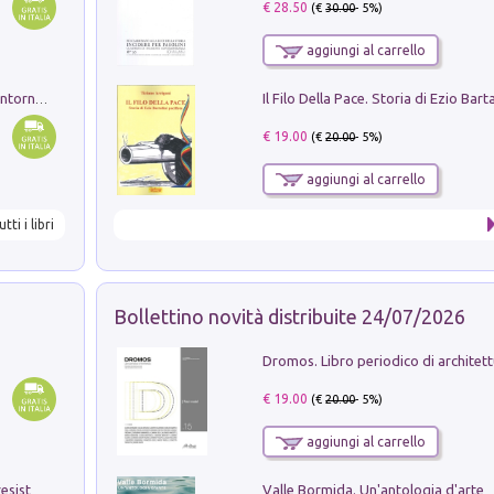
€ 28.50
(€
30.00
- 5%)
aggiungi al carrello
Ruderi delle ville Romano Sabine nei dintorni di Poggio Mirteto. Illustrati dal dott.re prof.re cav.re Ercole Nardi regio ispettore degli scavi e monumenti. Anno 1885
€ 19.00
(€
20.00
- 5%)
aggiungi al carrello
utti i libri
Bollettino novità distribuite 24/07/2026
€ 19.00
(€
20.00
- 5%)
aggiungi al carrello
Valle Bormida. Un'antologia d'arte
Memorial Santa Giulia. Sculture per la resistenza Monchio di Palagano