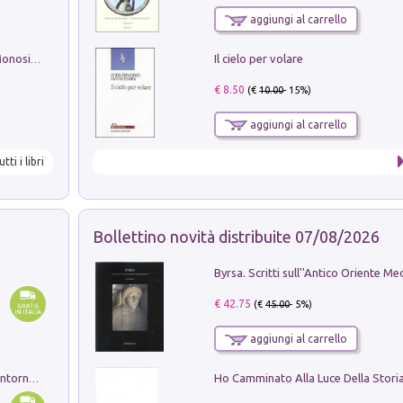
aggiungi al carrello
Il cielo per volare
La seduzione del gusto con Pipero & Monosilio
€ 8.50
(€
10.00
- 15%)
aggiungi al carrello
utti i libri
Bollettino novità distribuite 07/08/2026
€ 42.75
(€
45.00
- 5%)
aggiungi al carrello
Ruderi delle ville Romano Sabine nei dintorni di Poggio Mirteto. Illustrati dal dott.re prof.re cav.re Ercole Nardi regio ispettore degli scavi e monumenti. Anno 1885. Tavole e studio. Con 25 tavole fuori testo in cartella editoriale