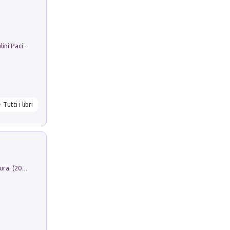
Il Filo Della Pace. Storia di Ezio Bartalini Pacifista
Tutti i libri
Dromos. Libro periodico di architettura. (2026). Vol. 15: Post-model