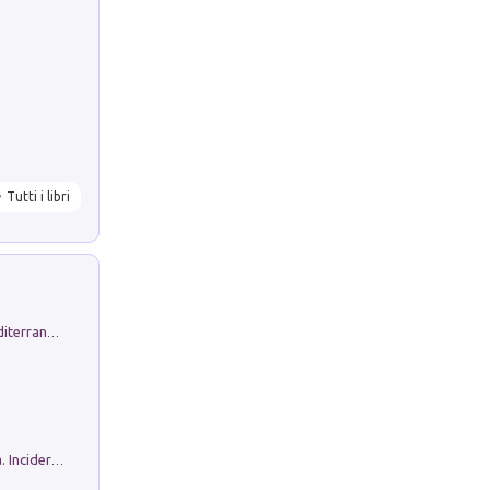
Tutti i libri
Byrsa. Scritti sull''Antico Oriente Mediterraneo. 45-46/2024
Ho Camminato Alla Luce Della Storia. Incidere per Pasolini. Quaderni di Incisione Contemporanea n 30