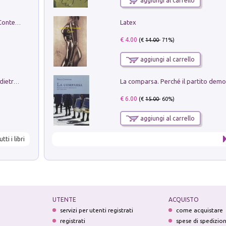
aggiungi al carrello
Latex
in alto! Livello A1. Con CD-Audio. Con Contenuto digitale per accesso on line
€ 4.00
(€
14.00
- 71%)
aggiungi al carrello
Conte e Mattarella. Sul palcoscenico e dietro le quinte del Quirinale. Un racconto sulle istituzioni
€ 6.00
(€
15.00
- 60%)
aggiungi al carrello
utti i libri
UTENTE
ACQUISTO
servizi per utenti registrati
come acquistare
registrati
spese di spedizio