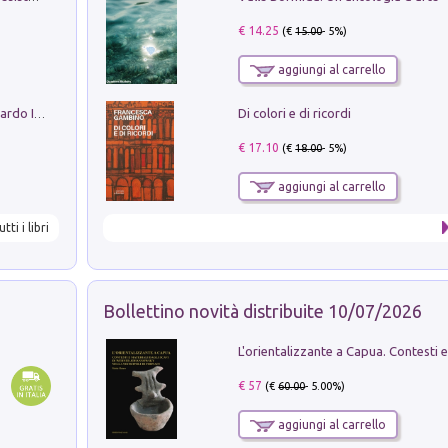
€ 14.25
(€
15.00
- 5%)
aggiungi al carrello
Di colori e di ricordi
Sofiana. In Sicilia centro-meridionale (tardo III-metà IX secolo d.C.): dall'agro-town tardo-imperiale al villaggio medio-bizantino. Nuova ediz.
€ 17.10
(€
18.00
- 5%)
aggiungi al carrello
utti i libri
Bollettino novità distribuite 10/07/2026
€ 57
(€
60.00
- 5.00%)
aggiungi al carrello