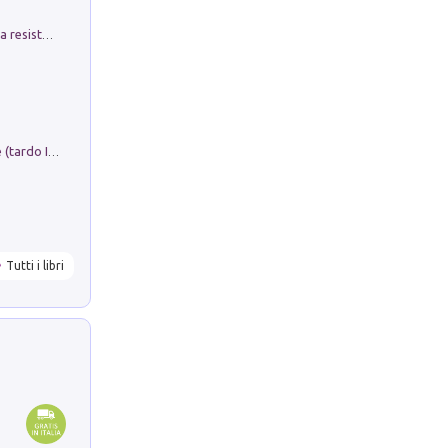
Memorial Santa Giulia. Sculture per la resistenza Monchio di Palagano
Sofiana. In Sicilia centro-meridionale (tardo III-metà IX secolo d.C.): dall'agro-town tardo-imperiale al villaggio medio-bizantino. Nuova ediz.
Tutti i libri