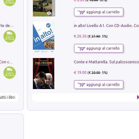
(€
15.00
- 60%)
aggiungi al carrello
Ricerche dei dottorandi in storia dell'arte della Sapienza
€ 26.50
(€
27.90
- 5%)
aggiungi al carrello
I monumenti funerari del Lazio antico. Con cartella con tavole
€ 19.00
(€
20.00
- 5%)
aggiungi al carrello
utti i libri