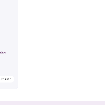
La comparsa. Perché il partito democratico non è mai nato
utti i libri