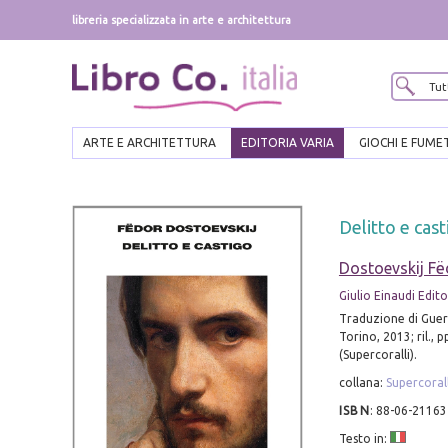
libreria specializzata in arte e architettura
ARTE E ARCHITETTURA
EDITORIA VARIA
GIOCHI E FUME
Delitto e cast
Dostoevskij Fë
Giulio Einaudi Edit
Traduzione di Guerc
Torino, 2013; ril., 
(Supercoralli).
collana:
Supercorall
ISBN
:
88-06-21163
Testo in: