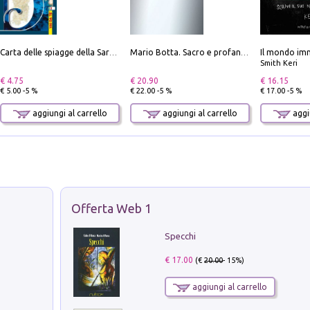
Il mondo imm
Carta delle spiagge della Sardegna. Con custodia
Mario Botta. Sacro e profano-Sacred and profane
Smith Keri
€ 4.75
€ 20.90
€ 16.15
€ 5.00 -5 %
€ 22.00 -5 %
€ 17.00 -5 %
aggiungi al carrello
aggiungi al carrello
aggiu
Offerta Web 1
Specchi
€ 17.00
(€
20.00
- 15%)
aggiungi al carrello