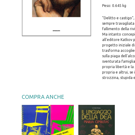
Peso: 0.645 kg
"Delitto e castigo",
sempre travagliata d
fallimento della ri
Ma intanto concepis
all'editore Katkov p
progetto iniziale d
trasforma accoglien
sulla piaga dell'alc
sventurata famiglia 
propria libertà e la
propria e altrui, se
strozzina, stupida
COMPRA ANCHE