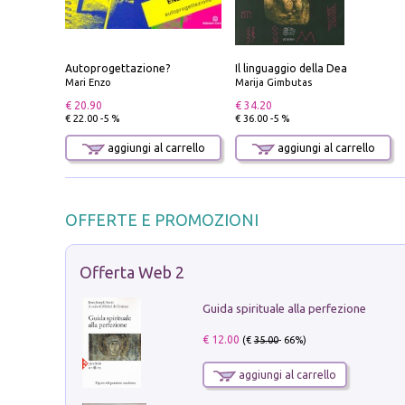
Autoprogettazione?
Il linguaggio della Dea
Mari Enzo
Marija Gimbutas
€ 20.90
€ 34.20
€ 22.00 -5 %
€ 36.00 -5 %
aggiungi al carrello
aggiungi al carrello
OFFERTE E PROMOZIONI
Offerta Web 2
Guida spirituale alla perfezione
€ 12.00
(€
35.00
- 66%)
aggiungi al carrello