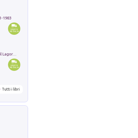
91-1983
Pastori. Sguardi contemporanei tra il Lagorai e la pianura. Ediz. illustrata
Tutti i libri