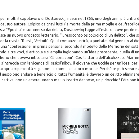
 per molti il capolavoro di Dostoevskij, nasce nel 1865, uno degli anni più critici 
el suo autore. Colpito da gravi lutti (la morte della prima moglie e del fratello)
vista "Epocha" e sommerso dai debiti, Dostoevskij fugge all'estero, dove perde 
ce un nuovo progetto letterario, "il resoconto psicologico di un delitto", che 
er la rivista "Russkij Vestnik". Qui il romanzo uscirà, a puntate, dal gennaio al di
i una "confessione" in prima persona, secondo il modello delle Memorie del sott
do altre voci, si articola e si amplia inglobando un'idea precedente, quella di 
olismo che doveva intitolarsi "Gli ubriaconi". Così la storia dell'alcolizzato Marm
s'intreccia con la vicenda di Raskol'nikov, il giovane che uccide per un'idea, per
 propria superiorità sugli uomini comuni e la loro morale. Perché se può servire a
 il gesto può andare a beneficio di tutta l'umanità, è davvero un delitto eliminar
 e cattiva, non un essere umano ma un insetto dannoso, un pidocchio? Edizione 