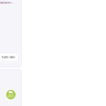
Luoghi Magici di Bologna. Vol. 1: la Piazza e i Suoi Simboli Segreti
Tutti i libri