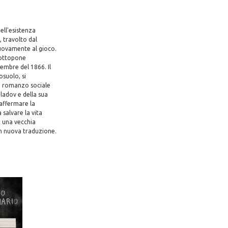
dell'esistenza
, travolto dal
nuovamente al gioco.
sottopone
cembre del 1866. Il
osuolo, si
un romanzo sociale
eladov e della sua
 affermare la
 salvare la vita
e una vecchia
in nuova traduzione.