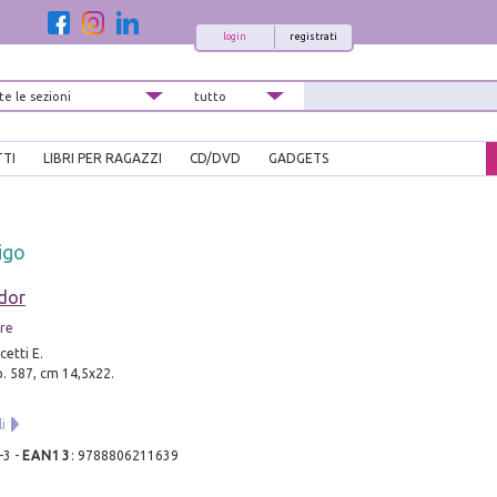
login
registrati
TTI
LIBRI PER RAGAZZI
CD/DVD
GADGETS
igo
dor
ore
etti E.
pp. 587, cm 14,5x22.
i
-3
-
EAN13
:
9788806211639