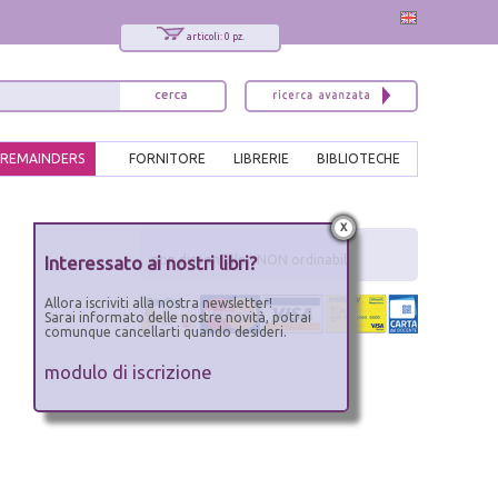
articoli: 0 pz.
REMAINDERS
FORNITORE
LIBRERIE
BIBLIOTECHE
x
Interessato ai nostri libri?
non disponibile - NON ordinabile
Allora iscriviti alla nostra newsletter!
Sarai informato delle nostre novità, potrai
comunque cancellarti quando desideri.
modulo di iscrizione