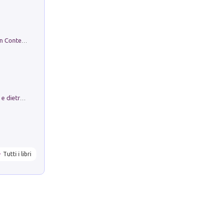
in alto! Livello A1. Con CD-Audio. Con Contenuto digitale per accesso on line
Conte e Mattarella. Sul palcoscenico e dietro le quinte del Quirinale. Un racconto sulle istituzioni
Tutti i libri