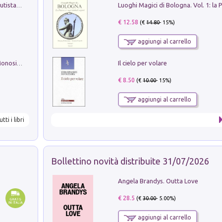
Pietro Bellotti Detto Canaletty. Un Vedutista Veneziano nella Francia dell'Ancien Régime
€ 12.58
(€
14.80
- 15%)
aggiungi al carrello
Il cielo per volare
La seduzione del gusto con Pipero & Monosilio
€ 8.50
(€
10.00
- 15%)
aggiungi al carrello
utti i libri
Bollettino novità distribuite 31/07/2026
Angela Brandys. Outta Love
€ 28.5
(€
30.00
- 5.00%)
aggiungi al carrello