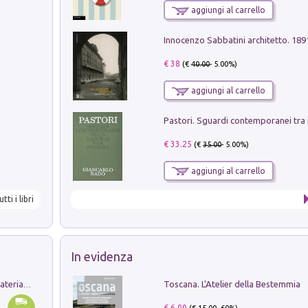
aggiungi al carrello
Innocenzo Sabbatini architetto. 18
€ 38
(€
40.00
- 5.00%)
aggiungi al carrello
€ 33.25
(€
35.00
- 5.00%)
aggiungi al carrello
utti i libri
In evidenza
Toscana. L'Atelier della Bestemmia
L'orientalizzante a Capua. Contesti e materiali dagli scavi di Werner Johannowsky nella necropoli di Fornaci. Nuova ediz.
€ 6.00