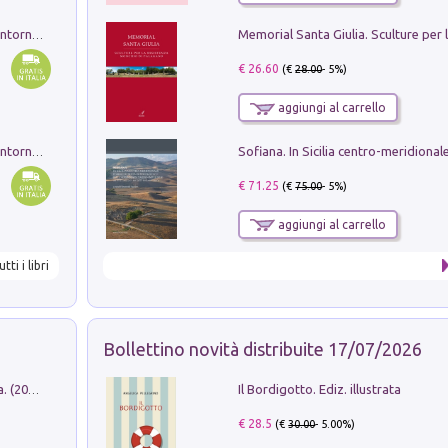
Ruderi delle ville Romano Sabine nei dintorni di Poggio Mirteto. Illustrati dal dott.re prof.re cav.re Ercole Nardi regio ispettore degli scavi e monumenti. Anno 1885. Tavole e studio. Con 25 tavole fuori testo in cartella editoriale
€ 26.60
(€
28.00
- 5%)
aggiungi al carrello
Ruderi delle ville Romano Sabine nei dintorni di Poggio Mirteto. Illustrati dal dott.re prof.re cav.re Ercole Nardi regio ispettore degli scavi e monumenti. Anno 1885
€ 71.25
(€
75.00
- 5%)
aggiungi al carrello
utti i libri
Bollettino novità distribuite 17/07/2026
Il Bordigotto. Ediz. illustrata
Dromos. Libro periodico di architettura. (2026). Vol. 15: Post-model
€ 28.5
(€
30.00
- 5.00%)