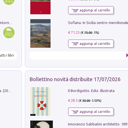
aggiungi al carrello
Ruderi delle ville Romano Sabine nei dintorni di Poggio Mirteto. Illustrati dal dott.re prof.re cav.re Ercole Nardi regio ispettore degli scavi e monumenti. Anno 1885
€ 71.25
(€
75.00
- 5%)
aggiungi al carrello
utti i libri
Bollettino novità distribuite 17/07/2026
Il Bordigotto. Ediz. illustrata
Dromos. Libro periodico di architettura. (2026). Vol. 15: Post-model
€ 28.5
(€
30.00
- 5.00%)
aggiungi al carrello
Innocenzo Sabbatini architetto. 18