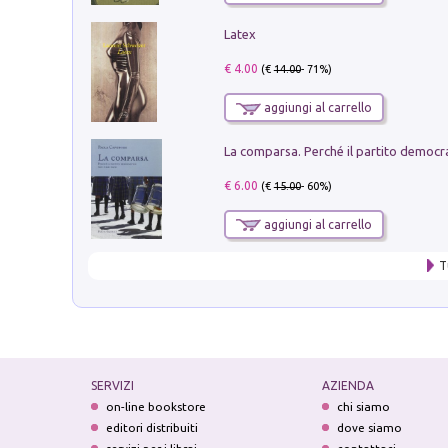
Latex
€ 4.00
(€
14.00
- 71%)
aggiungi al carrello
€ 6.00
(€
15.00
- 60%)
aggiungi al carrello
T
SERVIZI
AZIENDA
on-line bookstore
chi siamo
editori distribuiti
dove siamo