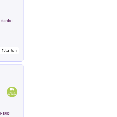
Sofiana. In Sicilia centro-meridionale (tardo III-metà IX secolo d.C.): dall'agro-town tardo-imperiale al villaggio medio-bizantino. Nuova ediz.
Tutti i libri
91-1983