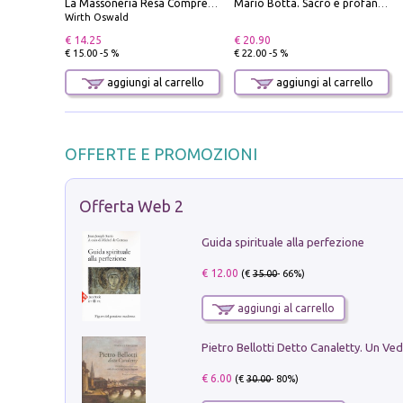
La Massoneria Resa Comprensibile ai Suoi Adepti. Vol. 3: il Maestro.
Mario Botta. Sacro e profano-Sacred and profane
Wirth Oswald
€ 14.25
€ 20.90
€ 15.00 -5 %
€ 22.00 -5 %
aggiungi al carrello
aggiungi al carrello
OFFERTE E PROMOZIONI
Offerta Web 2
Guida spirituale alla perfezione
€ 12.00
(€
35.00
- 66%)
aggiungi al carrello
€ 6.00
(€
30.00
- 80%)