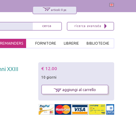
articoli: 0 pz.
REMAINDERS
FORNITORE
LIBRERIE
BIBLIOTECHE
x
€ 12.00
ni XXIII
Interessato ai nostri libri?
10 giorni
Allora iscriviti alla nostra newsletter!
Sarai informato delle nostre novità, potrai
aggiungi al carrello
comunque cancellarti quando desideri.
modulo di iscrizione