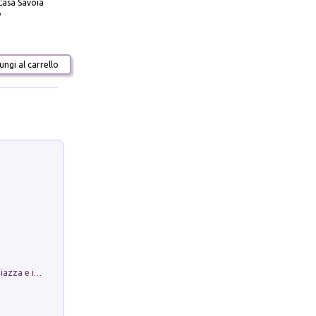
Casa Savoia
o
ngi al carrello
Luoghi Magici di Bologna. Vol. 1: la Piazza e i Suoi Simboli Segreti