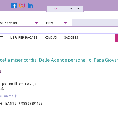
login
registrati
TTI
LIBRI PER RAGAZZI
CD/DVD
GADGETS
 della misericordia. Dalle Agende personali di Papa Giovan
o
 pp. 160, ill., cm 14x20,5.
a).
dell'Anima
-8
-
EAN13
:
9788869291135