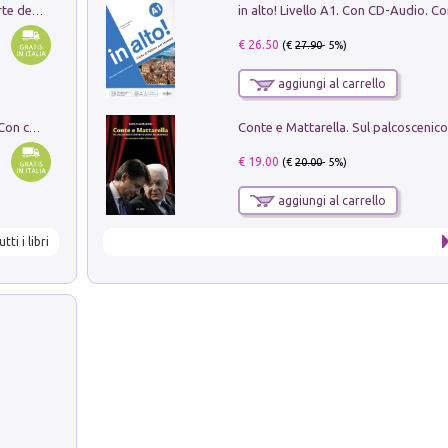
Ricerche dei dottorandi in storia dell'arte della Sapienza
€ 26.50
(€
27.90
- 5%)
aggiungi al carrello
I monumenti funerari del Lazio antico. Con cartella con tavole
€ 19.00
(€
20.00
- 5%)
aggiungi al carrello
utti i libri