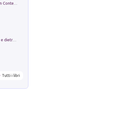
in alto! Livello A1. Con CD-Audio. Con Contenuto digitale per accesso on line
Conte e Mattarella. Sul palcoscenico e dietro le quinte del Quirinale. Un racconto sulle istituzioni
Tutti i libri