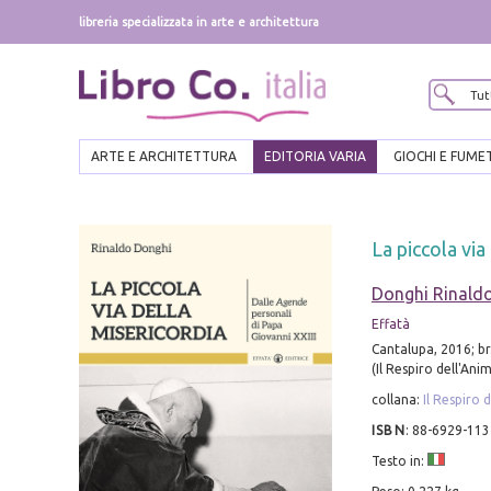
libreria specializzata in arte e architettura
ARTE E ARCHITETTURA
EDITORIA VARIA
GIOCHI E FUME
La piccola via
Donghi Rinald
Effatà
Cantalupa, 2016; br.,
(Il Respiro dell'Anim
collana:
Il Respiro 
ISBN
:
88-6929-113
Testo in: