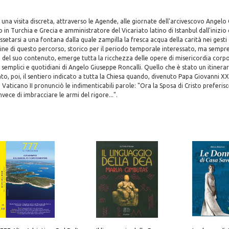
è una visita discreta, attraverso le Agende, alle giornate dell'arcivescovo Angelo
 in Turchia e Grecia e amministratore del Vicariato latino di Istanbul dall'inizio
setarsi a una fontana dalla quale zampilla la fresca acqua della carità nei gesti 
ine di questo percorso, storico per il periodo temporale interessato, ma sempre 
 del suo contenuto, emerge tutta la ricchezza delle opere di misericordia corpor
 semplici e quotidiani di Angelo Giuseppe Roncalli. Quello che è stato un itinerar
o, poi, il sentiero indicato a tutta la Chiesa quando, divenuto Papa Giovanni XXII
Vaticano II pronunciò le indimenticabili parole: "Ora la Sposa di Cristo preferis
nvece di imbracciare le armi del rigore...".