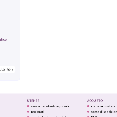
La comparsa. Perché il partito democratico non è mai nato
utti i libri
UTENTE
ACQUISTO
servizi per utenti registrati
come acquistare
registrati
spese di spedizio