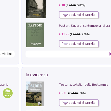
€ 38
(€
40.00
- 5.00%)
aggiungi al carrello
€ 33.25
(€
35.00
- 5.00%)
aggiungi al carrello
utti i libri
In evidenza
Toscana. L'Atelier della Bestemmia
L'orientalizzante a Capua. Contesti e materiali dagli scavi di Werner Johannowsky nella necropoli di Fornaci. Nuova ediz.
€ 6.00
(€
15.00
- 60%)
aggiungi al carrello