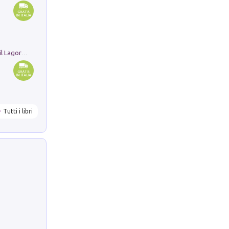
Pastori. Sguardi contemporanei tra il Lagorai e la pianura. Ediz. illustrata
Tutti i libri