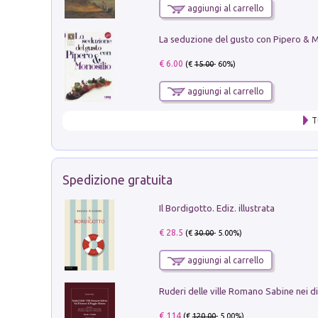
aggiungi al carrello
€ 6.00
(€
15.00
- 60%)
aggiungi al carrello
T
Spedizione gratuita
Il Bordigotto. Ediz. illustrata
€ 28.5
(€
30.00
- 5.00%)
aggiungi al carrello
€ 114
(€
120.00
- 5.00%)