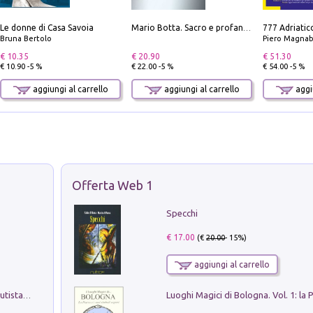
Le donne di Casa Savoia
Mario Botta. Sacro e profano-Sacred and profane
Bruna Bertolo
Piero Magnabosco; Dar
€ 10.35
€ 20.90
€ 51.30
€ 10.90 -5 %
€ 22.00 -5 %
€ 54.00 -5 %
aggiungi al carrello
aggiungi al carrello
aggiu
Offerta Web 1
Specchi
€ 17.00
(€
20.00
- 15%)
aggiungi al carrello
Pietro Bellotti Detto Canaletty. Un Vedutista Veneziano nella Francia dell'Ancien Régime