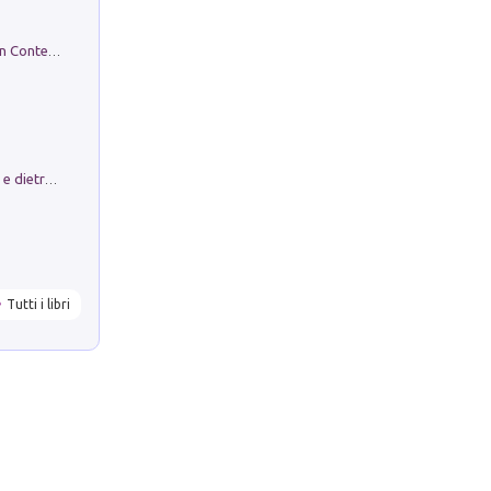
in alto! Livello A1. Con CD-Audio. Con Contenuto digitale per accesso on line
Conte e Mattarella. Sul palcoscenico e dietro le quinte del Quirinale. Un racconto sulle istituzioni
Tutti i libri