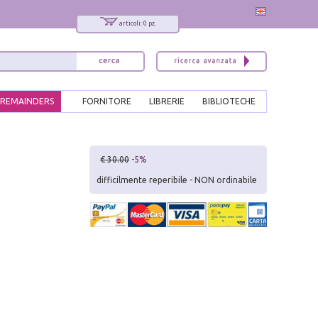
articoli: 0 pz.
REMAINDERS
FORNITORE
LIBRERIE
BIBLIOTECHE
x
€ 30.00
-5%
Interessato ai nostri libri?
difficilmente reperibile - NON ordinabile
Allora iscriviti alla nostra newsletter!
Sarai informato delle nostre novità, potrai
comunque cancellarti quando desideri.
modulo di iscrizione