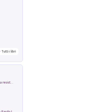
Tutti i libri
Memorial Santa Giulia. Sculture per la resistenza Monchio di Palagano
Sofiana. In Sicilia centro-meridionale (tardo III-metà IX secolo d.C.): dall'agro-town tardo-imperiale al villaggio medio-bizantino. Nuova ediz.