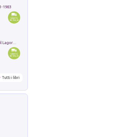
91-1983
Pastori. Sguardi contemporanei tra il Lagorai e la pianura. Ediz. illustrata
Tutti i libri