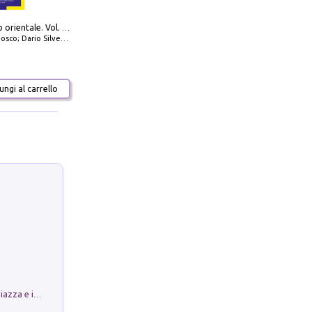
777 Adriatico orientale. Vol. 1: Istria, Costa della Dalmazia da Smrika a Zara, Isole del Quarnaro, Pag, Arcipelaghi di Zara, Sibenico e Incoronate
io Silvestro; Marco Sbrizzi
ngi al carrello
Luoghi Magici di Bologna. Vol. 1: la Piazza e i Suoi Simboli Segreti