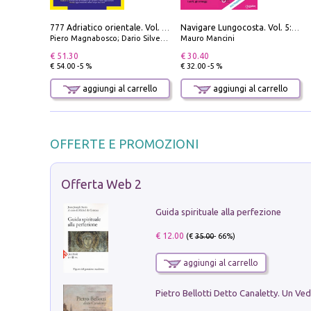
777 Adriatico orientale. Vol. 2: Costa della Dalmazia da Zara a Molunat, Isole della Dalmazia Meridionale e Montenegro
Navigare Lungocosta. Vol. 5: Corsica e Sardegna
Piero Magnabosco; Dario Silvestro; Marco Sbrizzi
Mauro Mancini
€ 51.30
€ 30.40
€ 54.00 -5 %
€ 32.00 -5 %
aggiungi al carrello
aggiungi al carrello
OFFERTE E PROMOZIONI
Offerta Web 2
Guida spirituale alla perfezione
€ 12.00
(€
35.00
- 66%)
aggiungi al carrello