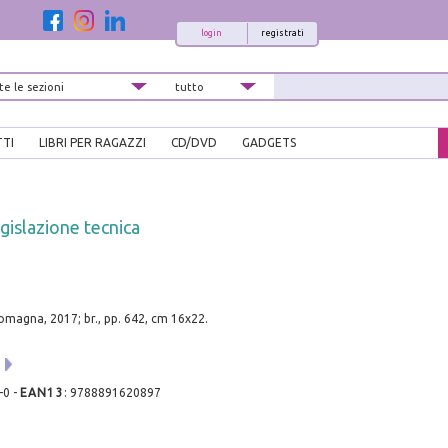
login
registrati
TTI
LIBRI PER RAGAZZI
CD/DVD
GADGETS
gislazione tecnica
omagna, 2017; br., pp. 642, cm 16x22.
-0
-
EAN13
:
9788891620897