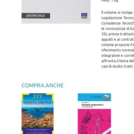
Peso: 1 kg
Il volume si rivolge
Legislazione Tecnica
Consulenze Tecniche 
le conoscenze di ba
50), previa trattazi
appalti e ai contratt
volume propone il t
riferimento normativ
integrative e corret
affronta il tema de
casi di studio tratt
COMPRA ANCHE