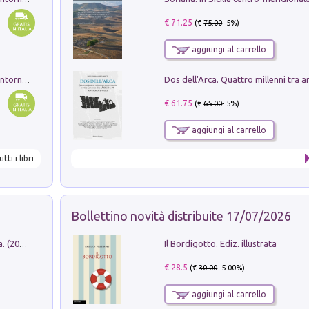
€ 71.25
(€
75.00
- 5%)
aggiungi al carrello
Ruderi delle ville Romano Sabine nei dintorni di Poggio Mirteto. Illustrati dal dott.re prof.re cav.re Ercole Nardi regio ispettore degli scavi e monumenti. Anno 1885
€ 61.75
(€
65.00
- 5%)
aggiungi al carrello
utti i libri
Bollettino novità distribuite 17/07/2026
Il Bordigotto. Ediz. illustrata
Dromos. Libro periodico di architettura. (2026). Vol. 15: Post-model
€ 28.5
(€
30.00
- 5.00%)
aggiungi al carrello