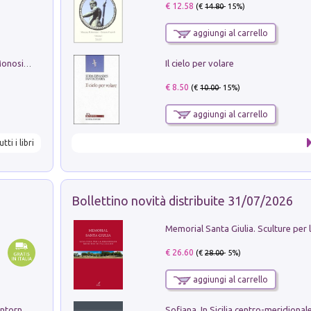
€ 12.58
(€
14.80
- 15%)
aggiungi al carrello
Il cielo per volare
La seduzione del gusto con Pipero & Monosilio
€ 8.50
(€
10.00
- 15%)
aggiungi al carrello
utti i libri
Bollettino novità distribuite 31/07/2026
€ 26.60
(€
28.00
- 5%)
aggiungi al carrello
Ruderi delle ville Romano Sabine nei dintorni di Poggio Mirteto. Illustrati dal dott.re prof.re cav.re Ercole Nardi regio ispettore degli scavi e monumenti. Anno 1885. Tavole e studio. Con 25 tavole fuori testo in cartella editoriale