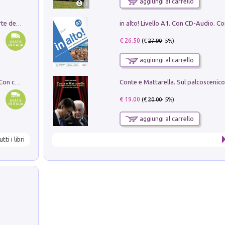
aggiungi al carrello
Ricerche dei dottorandi in storia dell'arte della Sapienza
€ 26.50
(€
27.90
- 5%)
aggiungi al carrello
I monumenti funerari del Lazio antico. Con cartella con tavole
€ 19.00
(€
20.00
- 5%)
aggiungi al carrello
utti i libri