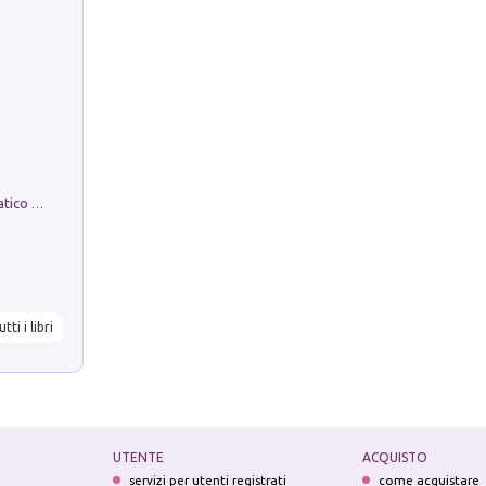
La comparsa. Perché il partito democratico non è mai nato
utti i libri
UTENTE
ACQUISTO
servizi per utenti registrati
come acquistare