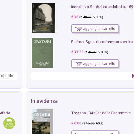
Innocenzo Sabbatini architetto. 18
€ 38
(€
40.00
- 5.00%)
aggiungi al carrello
€ 33.25
(€
35.00
- 5.00%)
aggiungi al carrello
utti i libri
In evidenza
Toscana. L'Atelier della Bestemmia
L'orientalizzante a Capua. Contesti e materiali dagli scavi di Werner Johannowsky nella necropoli di Fornaci. Nuova ediz.
€ 6.00
(€
15.00
- 60%)