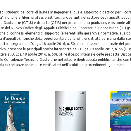
 agli studenti dei corsi di laurea in Ingegneria, quale supporto didattico per il cor
", nonché ai liberi professionisti tecnici operanti nel settore degli appalti pubbl
Giudiziarie (C.T.U.) e di parte (C.T.P.) nei procedimenti giudiziari, e risponde all
se del Nuovo Codice degli Appalti Pubblici e dei Contratti di Concessione (D. Lgs.
one di connessi elementi di supporto (afferenti alla gerarchia normativa, alla tip
i d'appalto), nonché delle opportunità e dei profili di criticità derivanti dallo stes
esto integrale del D. Lgs. 18 aprile 2016, n. 50, con indicazione puntuale del pr
o, presenta le principali novità introdotte dal D. Lgs. 19 aprile 2017, n. 56 (Dis
tive al D. Lgs. 18 aprile 2016, n. 50), offre il testo integrale delle predette Disposi
lle Consulenze Tecniche Giudiziarie nel settore degli appalti pubblici, anche con
i da circostanze realmente verificatesi nell'ambito di procedimenti giudiziari.