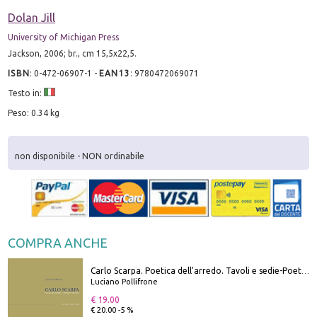
Dolan Jill
University of Michigan Press
Jackson, 2006; br., cm 15,5x22,5.
ISBN
:
0-472-06907-1
-
EAN13
:
9780472069071
Testo in:
Peso: 0.34 kg
non disponibile - NON ordinabile
COMPRA ANCHE
Carlo Scarpa. Poetica dell'arredo. Tavoli e sedie-Poetics of furniture. Tables and chairs. Ediz. bilingue
Luciano Pollifrone
€ 19.00
€ 20.00 -5 %