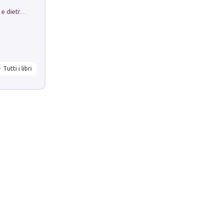
Conte e Mattarella. Sul palcoscenico e dietro le quinte del Quirinale. Un racconto sulle istituzioni
Tutti i libri