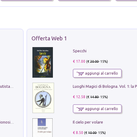
Offerta Web 1
Specchi
€ 17.00
(€
20.00
- 15%)
aggiungi al carrello
Pietro Bellotti Detto Canaletty. Un Vedutista Veneziano nella Francia dell'Ancien Régime
€ 12.58
(€
14.80
- 15%)
aggiungi al carrello
Il cielo per volare
La seduzione del gusto con Pipero & Monosilio
€ 8.50
(€
10.00
- 15%)