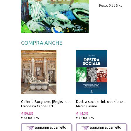
Peso: 0.335 kg
COMPRA ANCHE
Galleria Borghese. [English edition]
Destra sociale. Introduzione alla «terza via», tra identità, comunità e alternativa al sistema
Francesca Cappelletti
Marco Cassini
€ 59.85
€ 14.25
€ 63.00 -5 %
€ 15.00 -5 %
aggiungi al carrello
aggiungi al carrello