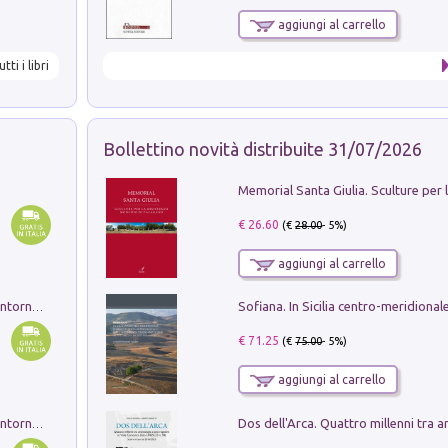
aggiungi al carrello
utti i libri
Bollettino novità distribuite 31/07/2026
€ 26.60
(€
28.00
- 5%)
aggiungi al carrello
Ruderi delle ville Romano Sabine nei dintorni di Poggio Mirteto. Illustrati dal dott.re prof.re cav.re Ercole Nardi regio ispettore degli scavi e monumenti. Anno 1885. Tavole e studio. Con 25 tavole fuori testo in cartella editoriale
€ 71.25
(€
75.00
- 5%)
aggiungi al carrello
Ruderi delle ville Romano Sabine nei dintorni di Poggio Mirteto. Illustrati dal dott.re prof.re cav.re Ercole Nardi regio ispettore degli scavi e monumenti. Anno 1885