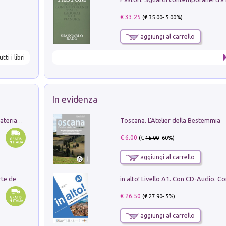
€ 33.25
(€
35.00
- 5.00%)
aggiungi al carrello
utti i libri
In evidenza
Toscana. L'Atelier della Bestemmia
L'orientalizzante a Capua. Contesti e materiali dagli scavi di Werner Johannowsky nella necropoli di Fornaci. Nuova ediz.
€ 6.00
(€
15.00
- 60%)
aggiungi al carrello
Ricerche dei dottorandi in storia dell'arte della Sapienza
€ 26.50
(€
27.90
- 5%)
aggiungi al carrello