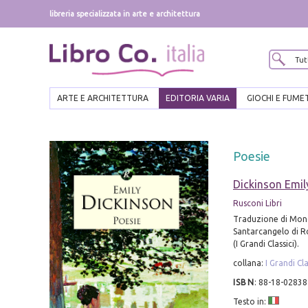
libreria specializzata in arte e architettura
ARTE E ARCHITETTURA
EDITORIA VARIA
GIOCHI E FUME
Poesie
Dickinson Emil
Rusconi Libri
Traduzione di Mond
Santarcangelo di Ro
(I Grandi Classici).
collana:
I Grandi Cla
ISBN
:
88-18-02838
Testo in: