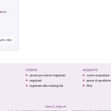
La comparsa. Perché il partito democratico non è mai nato
utti i libri
UTENTE
ACQUISTO
servizi per utenti registrati
come acquistare
registrati
spese di spedizio
registrati alla mailing list
FAQ
Libro Co. Italia srl