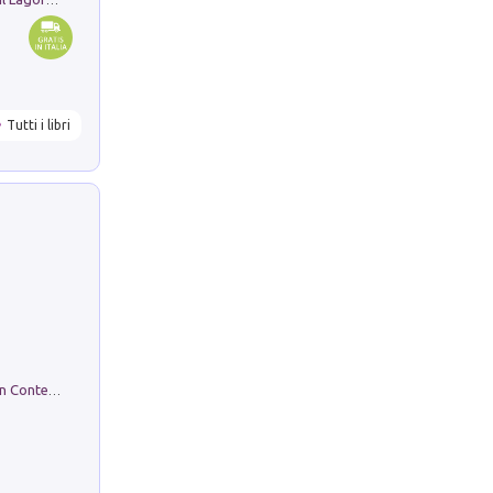
Pastori. Sguardi contemporanei tra il Lagorai e la pianura. Ediz. illustrata
Tutti i libri
in alto! Livello A1. Con CD-Audio. Con Contenuto digitale per accesso on line