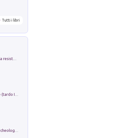
Tutti i libri
Memorial Santa Giulia. Sculture per la resistenza Monchio di Palagano
Sofiana. In Sicilia centro-meridionale (tardo III-metà IX secolo d.C.): dall'agro-town tardo-imperiale al villaggio medio-bizantino. Nuova ediz.
Dos dell'Arca. Quattro millenni tra archeologia e arte rupestre in Valle Camonica (Sito UNESCO n. 94). Scavi e ricerche 2016/2023