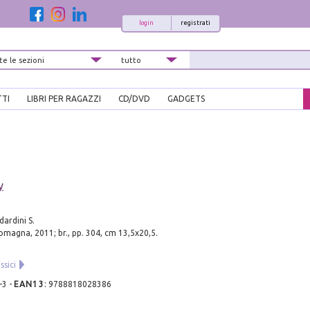
login
registrati
TTI
LIBRI PER RAGAZZI
CD/DVD
GADGETS
y
ardini S.
magna, 2011; br., pp. 304, cm 13,5x20,5.
ssici
-3
-
EAN13
:
9788818028386