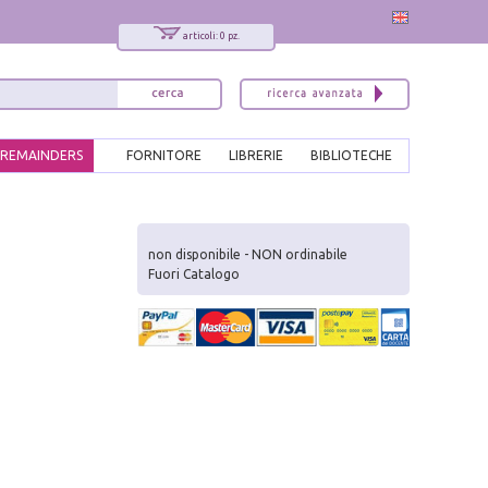
articoli: 0 pz.
REMAINDERS
FORNITORE
LIBRERIE
BIBLIOTECHE
x
Interessato ai nostri libri?
non disponibile - NON ordinabile
Fuori Catalogo
Allora iscriviti alla nostra newsletter!
Sarai informato delle nostre novità, potrai
comunque cancellarti quando desideri.
modulo di iscrizione