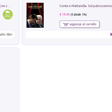
I monumenti funerari del Lazio antico. Con cartella con tavole
€ 19.00
(€
20.00
- 5%)
aggiungi al carrello
utti i libri