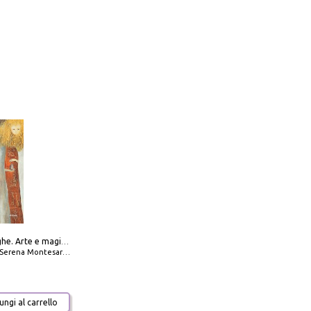
Amabili streghe. Arte e magie di Leonora Carrington e Remedios Varo
Serena Montesarchio
ngi al carrello