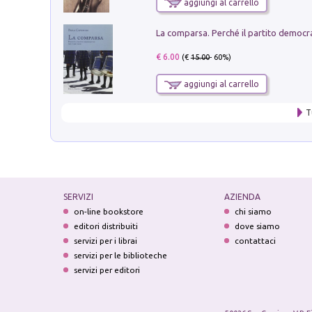
aggiungi al carrello
€ 6.00
(€
15.00
- 60%)
aggiungi al carrello
T
SERVIZI
AZIENDA
on-line bookstore
chi siamo
editori distribuiti
dove siamo
servizi per i librai
contattaci
servizi per le biblioteche
servizi per editori