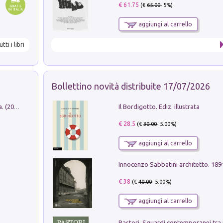
€ 61.75
(€
65.00
- 5%)
aggiungi al carrello
utti i libri
Bollettino novità distribuite 17/07/2026
Il Bordigotto. Ediz. illustrata
Dromos. Libro periodico di architettura. (2026). Vol. 15: Post-model
€ 28.5
(€
30.00
- 5.00%)
aggiungi al carrello
Innocenzo Sabbatini architetto. 18
€ 38
(€
40.00
- 5.00%)
aggiungi al carrello