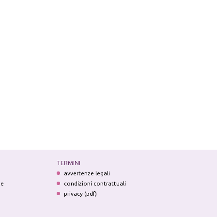
TERMINI
avvertenze legali
ne
condizioni contrattuali
privacy (pdf)