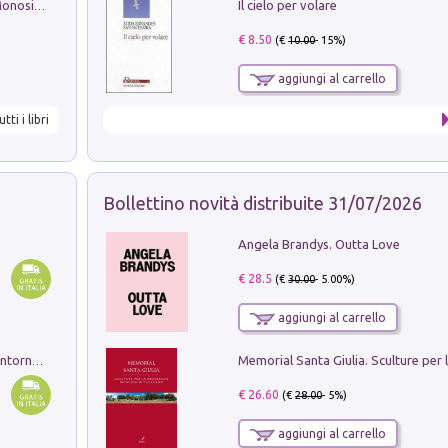
Il cielo per volare
La seduzione del gusto con Pipero & Monosilio
€ 8.50
(€
10.00
- 15%)
aggiungi al carrello
utti i libri
Bollettino novità distribuite 31/07/2026
Angela Brandys. Outta Love
€ 28.5
(€
30.00
- 5.00%)
aggiungi al carrello
Ruderi delle ville Romano Sabine nei dintorni di Poggio Mirteto. Illustrati dal dott.re prof.re cav.re Ercole Nardi regio ispettore degli scavi e monumenti. Anno 1885. Tavole e studio. Con 25 tavole fuori testo in cartella editoriale
€ 26.60
(€
28.00
- 5%)
aggiungi al carrello