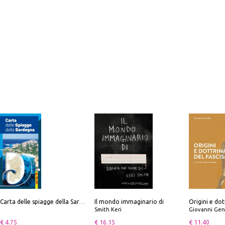
Il mondo immaginario di
Origini e dot
Carta delle spiagge della Sardegna. Con custodia
Smith Keri
Giovanni Gen
€ 4.75
€ 16.15
€ 11.40