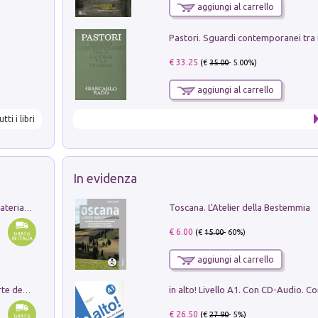
aggiungi al carrello
€ 33.25
(€
35.00
- 5.00%)
aggiungi al carrello
utti i libri
In evidenza
Toscana. L'Atelier della Bestemmia
L'orientalizzante a Capua. Contesti e materiali dagli scavi di Werner Johannowsky nella necropoli di Fornaci. Nuova ediz.
€ 6.00
(€
15.00
- 60%)
aggiungi al carrello
Ricerche dei dottorandi in storia dell'arte della Sapienza
€ 26.50
(€
27.90
- 5%)