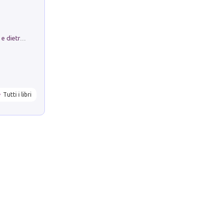
Conte e Mattarella. Sul palcoscenico e dietro le quinte del Quirinale. Un racconto sulle istituzioni
Tutti i libri