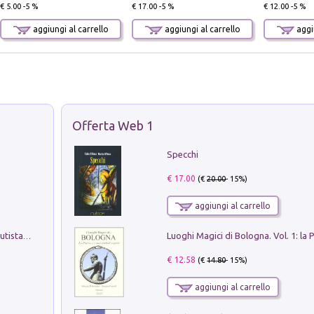
€ 5.00 -5 %
€ 17.00 -5 %
€ 12.00 -5 %
aggiungi al carrello
aggiungi al carrello
aggiu
Offerta Web 1
Specchi
€ 17.00
(€
20.00
- 15%)
aggiungi al carrello
Pietro Bellotti Detto Canaletty. Un Vedutista Veneziano nella Francia dell'Ancien Régime
€ 12.58
(€
14.80
- 15%)
aggiungi al carrello