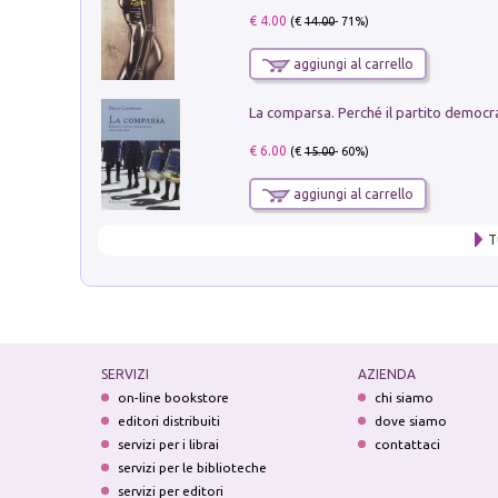
€ 4.00
(€
14.00
- 71%)
aggiungi al carrello
€ 6.00
(€
15.00
- 60%)
aggiungi al carrello
T
SERVIZI
AZIENDA
on-line bookstore
chi siamo
editori distribuiti
dove siamo
servizi per i librai
contattaci
servizi per le biblioteche
servizi per editori