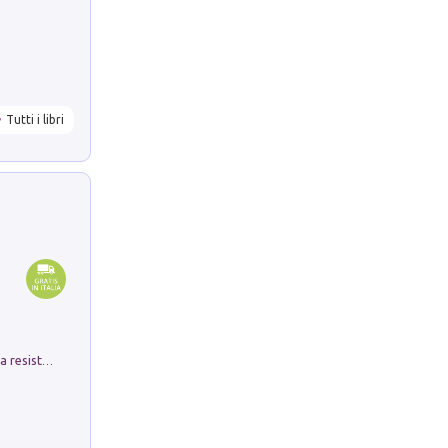
Tutti i libri
Memorial Santa Giulia. Sculture per la resistenza Monchio di Palagano