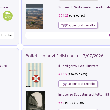
Ruderi delle ville Romano Sabine nei dintorni di Poggio Mirteto. Illustrati dal dott.re prof.re cav.re Ercole Nardi regio ispettore degli scavi e monumenti. Anno 1885
€ 71.25
(€
75.00
- 5%)
aggiungi al carrello
utti i libri
Bollettino novità distribuite 17/07/2026
Il Bordigotto. Ediz. illustrata
Dromos. Libro periodico di architettura. (2026). Vol. 15: Post-model
€ 28.5
(€
30.00
- 5.00%)
aggiungi al carrello
Innocenzo Sabbatini architetto. 18
€ 38
(€
40.00
- 5.00%)