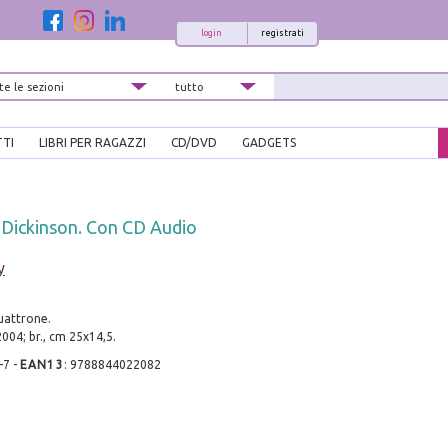
login
registrati
TTI
LIBRI PER RAGAZZI
CD/DVD
GADGETS
 Dickinson. Con CD Audio
y
uattrone.
2004; br., cm 25x14,5.
-7
-
EAN13
:
9788844022082