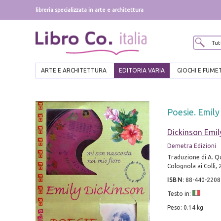
libreria specializzata in arte e architettura
ARTE E ARCHITETTURA
EDITORIA VARIA
GIOCHI E FUME
Poesie. Emily
Dickinson Emil
Demetra Edizioni
Traduzione di A. Q
Colognola ai Colli, 
ISBN
:
88-440-2208
Testo in:
Peso: 0.14 kg