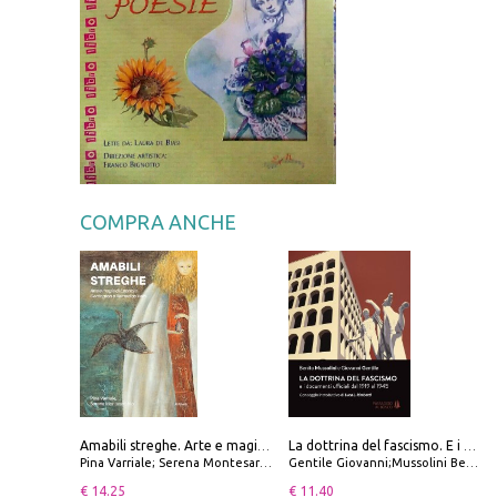
COMPRA ANCHE
Amabili streghe. Arte e magie di Leonora Carrington e Remedios Varo
La dottrina del fascismo. E i documenti ufficiali dal 1919 al 1945
Pina Varriale; Serena Montesarchio
Gentile Giovanni;Mussolini Benito
€ 14.25
€ 11.40