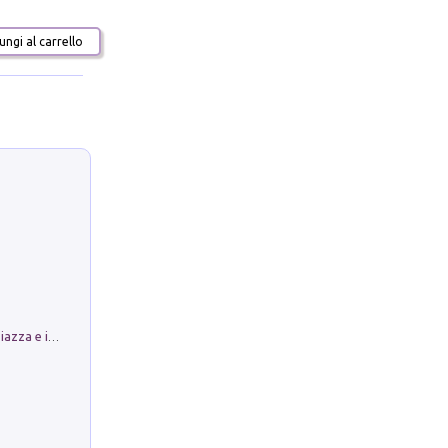
ngi al carrello
Luoghi Magici di Bologna. Vol. 1: la Piazza e i Suoi Simboli Segreti