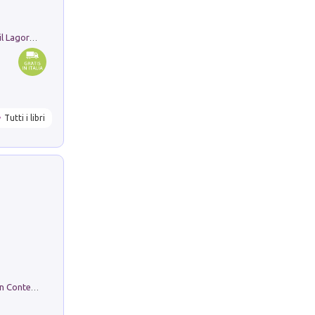
Pastori. Sguardi contemporanei tra il Lagorai e la pianura. Ediz. illustrata
Tutti i libri
in alto! Livello A1. Con CD-Audio. Con Contenuto digitale per accesso on line