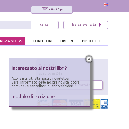
articoli: 0 pz.
REMAINDERS
FORNITORE
LIBRERIE
BIBLIOTECHE
x
€ 11.88
Interessato ai nostri libri?
spedito in 24h
Allora iscriviti alla nostra newsletter!
Sarai informato delle nostre novità, potrai
aggiungi al carrello
comunque cancellarti quando desideri.
modulo di iscrizione