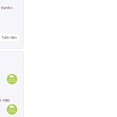
Sofiana. In Sicilia centro-meridionale (tardo III-metà IX secolo d.C.): dall'agro-town tardo-imperiale al villaggio medio-bizantino. Nuova ediz.
Tutti i libri
91-1983