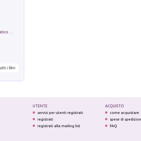
La comparsa. Perché il partito democratico non è mai nato
utti i libri
UTENTE
ACQUISTO
servizi per utenti registrati
come acquistare
registrati
spese di spedizio
registrati alla mailing list
FAQ