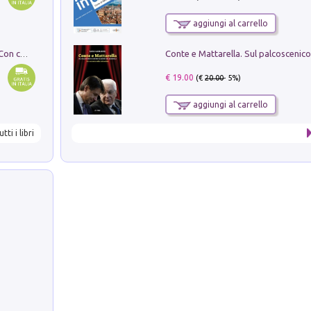
aggiungi al carrello
I monumenti funerari del Lazio antico. Con cartella con tavole
€ 19.00
(€
20.00
- 5%)
aggiungi al carrello
utti i libri