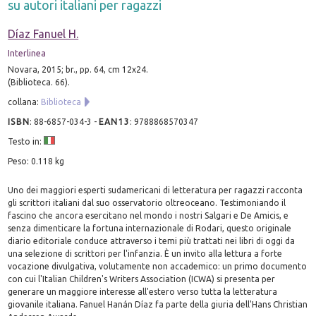
su autori italiani per ragazzi
Díaz Fanuel H.
Interlinea
Novara, 2015; br., pp. 64, cm 12x24.
(Biblioteca. 66).
collana:
Biblioteca
ISBN
:
88-6857-034-3
-
EAN13
:
9788868570347
Testo in:
Peso: 0.118 kg
Uno dei maggiori esperti sudamericani di letteratura per ragazzi racconta
gli scrittori italiani dal suo osservatorio oltreoceano. Testimoniando il
fascino che ancora esercitano nel mondo i nostri Salgari e De Amicis, e
senza dimenticare la fortuna internazionale di Rodari, questo originale
diario editoriale conduce attraverso i temi più trattati nei libri di oggi da
una selezione di scrittori per l'infanzia. È un invito alla lettura a forte
vocazione divulgativa, volutamente non accademico: un primo documento
con cui l'Italian Children's Writers Association (ICWA) si presenta per
generare un maggiore interesse all'estero verso tutta la letteratura
giovanile italiana. Fanuel Hanán Díaz fa parte della giuria dell'Hans Christian