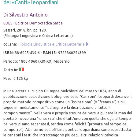
dei «Canti» leopardiani
Di Silvestro Antonio
EDES - Editrice Democratica Sarda
Sassari, 2018; br., pp. 120.
(Filologia Linguistica e Critica Letteraria).
collana:
Filologia Linguistica e Critica Letteraria
ISBN
:
88-6025-439-6
-
EAN13
:
9788860254399
Periodo: 1800-1960 (XIX-XX) Moderno
Testo in:
Peso: 0.125 kg
In una lettera al cugino Giuseppe Melchiorri del marzo 1824, anno di
pubblicazione dell'edizione bolognese delle "Canzoni", Leopardi descrive il
proprio metodo compositivo come un'"ispirazione" (o "frenesia") a cui
segue immediatamente "il disegno e la distribuzione di tutto il
componimento". Nella vera e propria stesura dei versi a guidare la man del
poeta è invece una "lentezza" che è tutt'uno con quella che egli, al tempo
dei versi pisano-recanatesi, sentiva come felicità "provata nel tempo del
comporre"). All'interno dell'officina poetica leopardiana sono soprattutto
le canzoni i testi che intrattengono più degli altri relazioni talvolta