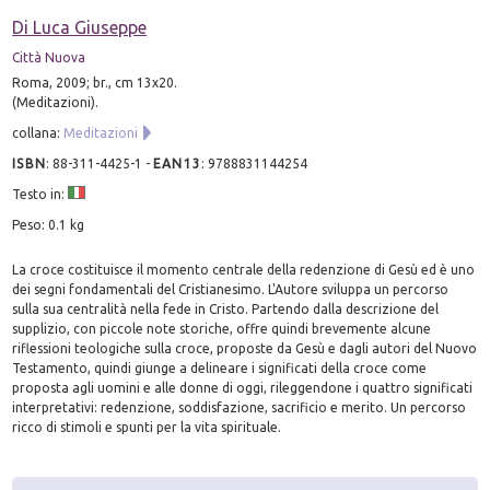
Di Luca Giuseppe
Città Nuova
Roma, 2009; br., cm 13x20.
(Meditazioni).
collana:
Meditazioni
ISBN
:
88-311-4425-1
-
EAN13
:
9788831144254
Testo in:
Peso: 0.1 kg
La croce costituisce il momento centrale della redenzione di Gesù ed è uno
dei segni fondamentali del Cristianesimo. L'Autore sviluppa un percorso
sulla sua centralità nella fede in Cristo. Partendo dalla descrizione del
supplizio, con piccole note storiche, offre quindi brevemente alcune
riflessioni teologiche sulla croce, proposte da Gesù e dagli autori del Nuovo
Testamento, quindi giunge a delineare i significati della croce come
proposta agli uomini e alle donne di oggi, rileggendone i quattro significati
interpretativi: redenzione, soddisfazione, sacrificio e merito. Un percorso
ricco di stimoli e spunti per la vita spirituale.