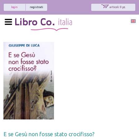
login
registrati
articoli: 0 pz.
x
Interessato ai nostri libri?
Allora iscriviti alla nostra newsletter!
Sarai informato delle nostre novità, potrai
comunque cancellarti quando desideri.
modulo di iscrizione
E se Gesù non fosse stato crocifisso?