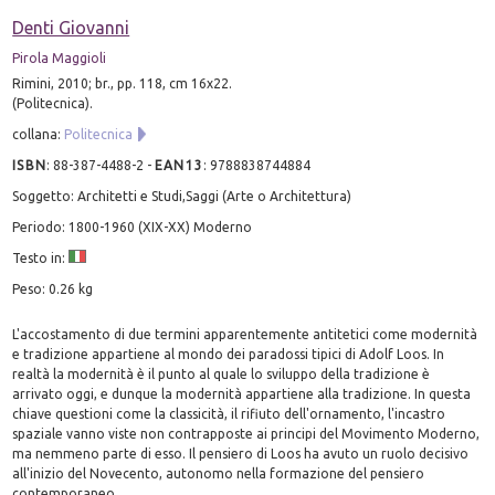
Denti Giovanni
Pirola Maggioli
Rimini, 2010; br., pp. 118, cm 16x22.
(Politecnica).
collana:
Politecnica
ISBN
:
88-387-4488-2
-
EAN13
:
9788838744884
Soggetto: Architetti e Studi,Saggi (Arte o Architettura)
Periodo: 1800-1960 (XIX-XX) Moderno
Testo in:
Peso: 0.26 kg
L'accostamento di due termini apparentemente antitetici come modernità
e tradizione appartiene al mondo dei paradossi tipici di Adolf Loos. In
realtà la modernità è il punto al quale lo sviluppo della tradizione è
arrivato oggi, e dunque la modernità appartiene alla tradizione. In questa
chiave questioni come la classicità, il rifiuto dell'ornamento, l'incastro
spaziale vanno viste non contrapposte ai principi del Movimento Moderno,
ma nemmeno parte di esso. Il pensiero di Loos ha avuto un ruolo decisivo
all'inizio del Novecento, autonomo nella formazione del pensiero
contemporaneo.