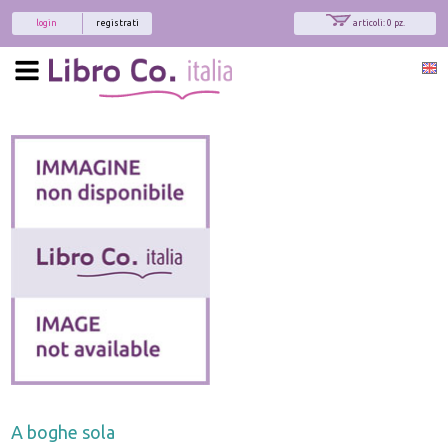
login
registrati
articoli: 0 pz.
A boghe sola