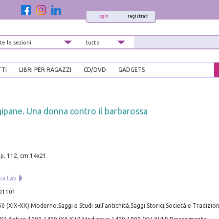
login
registrati
TTI
LIBRI PER RAGAZZI
CD/DVD
GADGETS
ipane. Una donna contro il barbarossa
pp. 112, cm 14x21.
pa Lab
01101
 (XIX-XX) Moderno,Saggi e Studi sull'antichità,Saggi Storici,Società e Tradizion