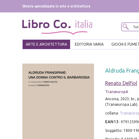
libreria specializzata in arte e architettura
ARTE E ARCHITETTURA
EDITORIA VARIA
GIOCHI E FUME
Aldruda Frang
Renato Delfiol
TranseuropA
Ancona, 2023; br., 
(Transeuropa Lab).
collana:
Transeuro
EAN13
:
97912599
Soggetto: 1800-1960