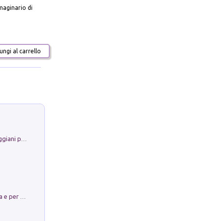
aginario di
ngi al carrello
La Porta Filosofica di Claudio Parmiggiani per il Sacro Eremo di Camaldoli
Obbedisco. Garibaldi Eroe per Scelta e per Destino