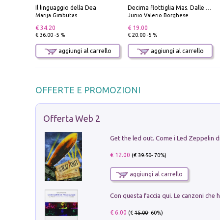
Il linguaggio della Dea
Decima flottiglia Mas. Dalle origini all'armistizio
Marija Gimbutas
Junio Valerio Borghese
€ 34.20
€ 19.00
€ 36.00 -5 %
€ 20.00 -5 %
aggiungi al carrello
aggiungi al carrello
OFFERTE E PROMOZIONI
Offerta Web 2
€ 12.00
(€
39.50
- 70%)
aggiungi al carrello
€ 6.00
(€
15.00
- 60%)