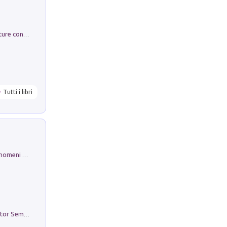
Arie per Carlo Broschi Farinelli. Partiture con riduzione per clavicembalo (o pianoforte). Seconda serie. Vol. 5
Tutti i libri
Luci e colori del cielo. Manuale sui fenomeni ottici che si verificano in atmosfera, nella scienza e nella storia: come osservarli e fotografarli
Genio ed epidemia. La storia del dottor Semmelweis, il Salvatore delle Madri