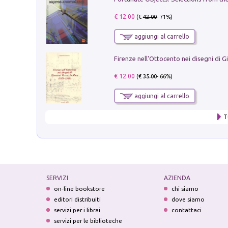
€ 12.00
(€
42.00
- 71%)
aggiungi al carrello
€ 12.00
(€
35.00
- 66%)
aggiungi al carrello
T
SERVIZI
AZIENDA
on-line bookstore
chi siamo
editori distribuiti
dove siamo
servizi per i librai
contattaci
servizi per le biblioteche