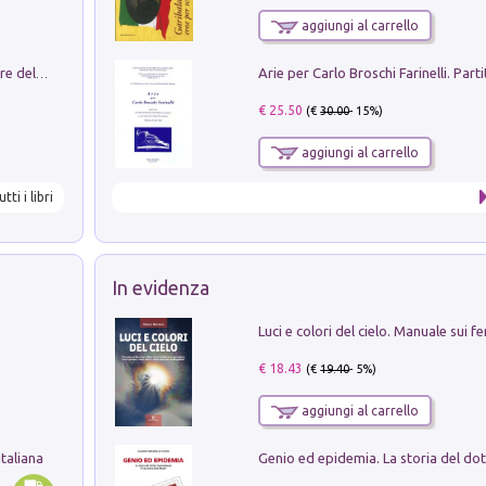
aggiungi al carrello
Klose dell'altro mondo. Miro il pescatore del goal
€ 25.50
(€
30.00
- 15%)
aggiungi al carrello
utti i libri
In evidenza
€ 18.43
(€
19.40
- 5%)
aggiungi al carrello
taliana