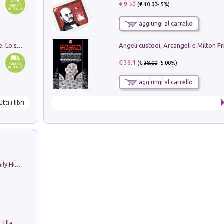
€ 9.50
(€
10.00
- 5%)
aggiungi al carrello
Angeli custodi, Arcangeli e Milton F
Santissima Trinità e divina proporzione. Lo studio della proporzione nell'arte come ricerca del mistero trinitario
€ 36.1
(€
38.00
- 5.00%)
aggiungi al carrello
utti i libri
The Nicolas. Restoration Tales in a Family History
Fortunate Objects. Selections from the Ella Fontanals-Cisneros Collection. Objetos Afortunados. Selección de la Colección Ella Fontanals-Cisneros