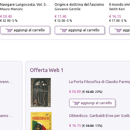
Origini e dottrina del fascismo
Il mondo imm
Navigare Lungocosta. Vol. 5: Corsica e Sardegna
Mauro Mancini
Giovanni Gentile
Smith Keri
€ 30.40
€ 11.40
€ 16.15
€ 32.00 -5 %
€ 12.00 -5 %
€ 17.00 -5 %
aggiungi al carrello
aggiungi al carrello
aggiu
Offerta Web 1
Get the led out. Come i Led Zeppelin divennero la più grande band del mondo
€ 36.00
(€
45.00
- 20%)
aggiungi al carrello
Con questa faccia qui. Le canzoni che hanno fatto la storia di Ligabue
€ 16.15
(€
19.00
- 15%)