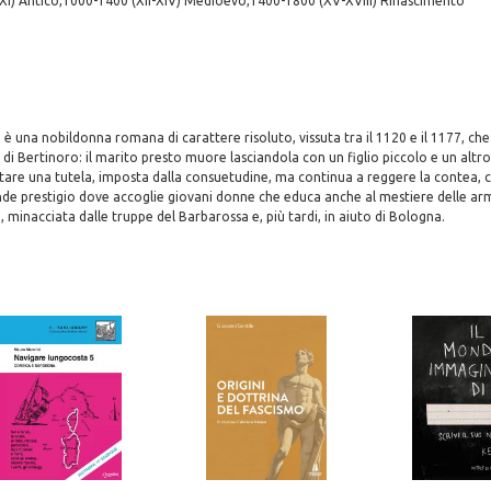
-XI) Antico,1000-1400 (XII-XIV) Medioevo,1400-1800 (XV-XVIII) Rinascimento
è una nobildonna romana di carattere risoluto, vissuta tra il 1120 e il 1177, che
e di Bertinoro: il marito presto muore lasciandola con un figlio piccolo e un altr
tare una tutela, imposta dalla consuetudine, ma continua a reggere la contea,
nde prestigio dove accoglie giovani donne che educa anche al mestiere delle arm
 minacciata dalle truppe del Barbarossa e, più tardi, in aiuto di Bologna.