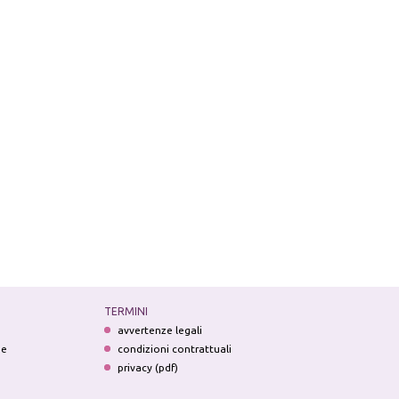
TERMINI
avvertenze legali
ne
condizioni contrattuali
privacy (pdf)