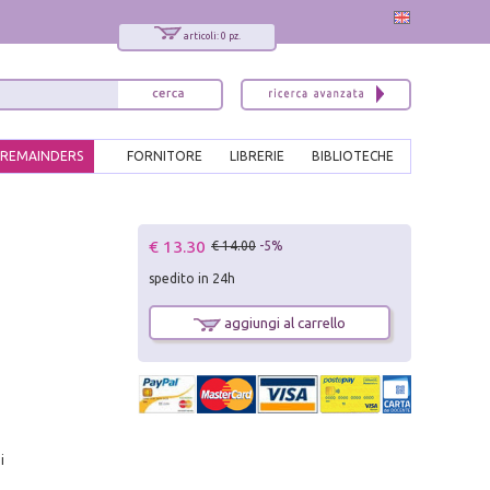
articoli: 0 pz.
REMAINDERS
FORNITORE
LIBRERIE
BIBLIOTECHE
x
€ 13.30
€ 14.00
-5%
Interessato ai nostri libri?
spedito in 24h
Allora iscriviti alla nostra newsletter!
Sarai informato delle nostre novità, potrai
aggiungi al carrello
comunque cancellarti quando desideri.
modulo di iscrizione
i