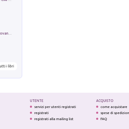
Firenze nell'Ottocento nei disegni di Giovanni Ferruccio Moro (1859­1948)
utti i libri
UTENTE
ACQUISTO
servizi per utenti registrati
come acquistare
registrati
spese di spedizio
registrati alla mailing list
FAQ