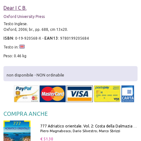
Dear I C B.
Oxford University Press
Testo Inglese.
Oxford, 2006; br., pp. 688, cm 13x20.
ISBN
:
0-19-920568-X
-
EAN13
:
9780199205684
Testo in:
Peso: 0.46 kg
non disponibile - NON ordinabile
COMPRA ANCHE
777 Adriatico orientale. Vol. 2: Costa della Dalmazia da Zara a Molunat, Isole della Dalmazia Meridionale e Montenegro
Piero Magnabosco; Dario Silvestro; Marco Sbrizzi
€ 51.30