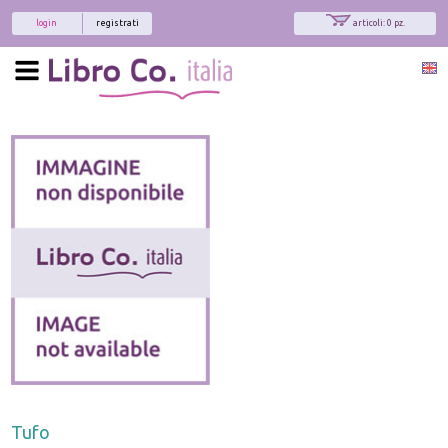
login
registrati
articoli: 0 pz.
Tufo