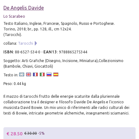
De Angelis Davide
Lo Scarabeo
Testo Italiano, Inglese, Francese, Spagnolo, Russo e Portoghese.
Torino, 2018; br., pp. 128, ill., cm 12x24.
(Tarocchi).
collana:
Tarocchi
ISBN
:
88-6527-534-0
-
EAN13
:
9788865275344
Soggetto: Arti Grafiche (Disegno, Incisione, Miniatura),Collezionismo
(Bambole, Chiavi, Giocattoli)
Testo in:
Peso: 0.44 kg
Il mazzo di tarocchi frutto delle energie scaturite dalla pluriennale
collaborazione tra il designer e filosofo Davide De Angelis e l'iconico
musicista David Bowie. Un mix unico di riferimenti alle radici culturali dei
testi di Bowie, intricate geometrie alchemiche, insegnamenti sciamanici.
€ 28.50
€ 30.00
-5%