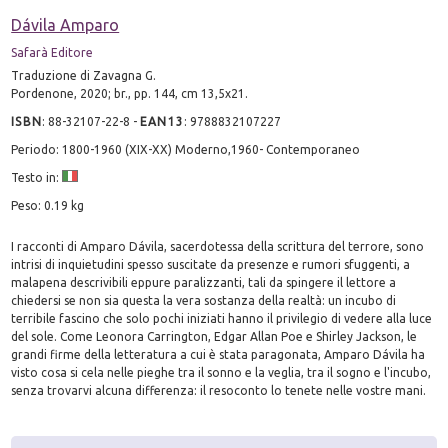
Dávila Amparo
Safarà Editore
Traduzione di Zavagna G.
Pordenone, 2020; br., pp. 144, cm 13,5x21.
ISBN
:
88-32107-22-8
-
EAN13
:
9788832107227
Periodo: 1800-1960 (XIX-XX) Moderno,1960- Contemporaneo
Testo in:
Peso: 0.19 kg
I racconti di Amparo Dávila, sacerdotessa della scrittura del terrore, sono
intrisi di inquietudini spesso suscitate da presenze e rumori sfuggenti, a
malapena descrivibili eppure paralizzanti, tali da spingere il lettore a
chiedersi se non sia questa la vera sostanza della realtà: un incubo di
terribile fascino che solo pochi iniziati hanno il privilegio di vedere alla luce
del sole. Come Leonora Carrington, Edgar Allan Poe e Shirley Jackson, le
grandi firme della letteratura a cui è stata paragonata, Amparo Dávila ha
visto cosa si cela nelle pieghe tra il sonno e la veglia, tra il sogno e l'incubo,
senza trovarvi alcuna differenza: il resoconto lo tenete nelle vostre mani.