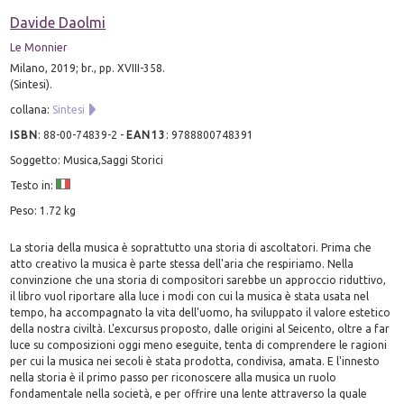
Davide Daolmi
Le Monnier
Milano, 2019; br., pp. XVIII-358.
(Sintesi).
collana:
Sintesi
ISBN
:
88-00-74839-2
-
EAN13
:
9788800748391
Soggetto: Musica,Saggi Storici
Testo in:
Peso: 1.72 kg
La storia della musica è soprattutto una storia di ascoltatori. Prima che
atto creativo la musica è parte stessa dell'aria che respiriamo. Nella
convinzione che una storia di compositori sarebbe un approccio riduttivo,
il libro vuol riportare alla luce i modi con cui la musica è stata usata nel
tempo, ha accompagnato la vita dell'uomo, ha sviluppato il valore estetico
della nostra civiltà. L'excursus proposto, dalle origini al Seicento, oltre a far
luce su composizioni oggi meno eseguite, tenta di comprendere le ragioni
per cui la musica nei secoli è stata prodotta, condivisa, amata. E l'innesto
nella storia è il primo passo per riconoscere alla musica un ruolo
fondamentale nella società, e per offrire una lente attraverso la quale