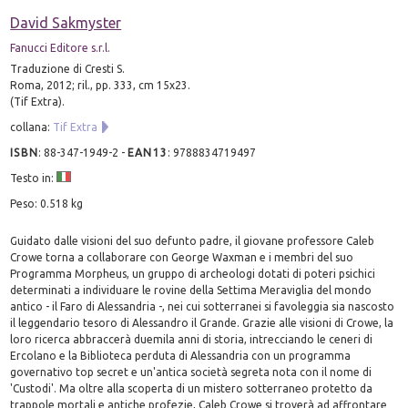
David Sakmyster
Fanucci Editore s.r.l.
Traduzione di Cresti S.
Roma, 2012; ril., pp. 333, cm 15x23.
(Tif Extra).
collana:
Tif Extra
ISBN
:
88-347-1949-2
-
EAN13
:
9788834719497
Testo in:
Peso: 0.518 kg
Guidato dalle visioni del suo defunto padre, il giovane professore Caleb
Crowe torna a collaborare con George Waxman e i membri del suo
Programma Morpheus, un gruppo di archeologi dotati di poteri psichici
determinati a individuare le rovine della Settima Meraviglia del mondo
antico - il Faro di Alessandria -, nei cui sotterranei si favoleggia sia nascosto
il leggendario tesoro di Alessandro il Grande. Grazie alle visioni di Crowe, la
loro ricerca abbraccerà duemila anni di storia, intrecciando le ceneri di
Ercolano e la Biblioteca perduta di Alessandria con un programma
governativo top secret e un'antica società segreta nota con il nome di
'Custodi'. Ma oltre alla scoperta di un mistero sotterraneo protetto da
trappole mortali e antiche profezie, Caleb Crowe si troverà ad affrontare