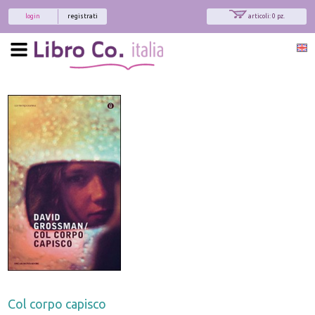
login
registrati
articoli: 0 pz.
Col corpo capisco