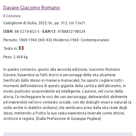
Davare Giacomo Romano
Il Convivio
Castiglione di Sicilia, 2025; br., pp. 512, cm 15x21.
ISBN
:
88-3274-852-5
-
EAN13
:
9788832748529
Periodo: 1800-1960 (XIX-XX) Moderno,1960- Contemporaneo
Testo in:
Peso: 2.458 kg
In questo romanzo, giunto alla seconda edizione, Giacomo Romano
Davare, basandosi su fatti storici e personaggi della vita alcamese
(verificati dallo stesso in maniera maniacale), ha saputo cogliere tutti i
momenti dell'esistenza di questo gigante della carità e dell'altruismo, in
modo piuttosto sorprendente ed intelligente. L'autore, nel corso della
storia, fa riecheggiare le voci dei vari personaggi, delineandoli abilmente
ed inserendoli nel loro contesto sociale, con dei dialoghi vivaci e naturali (a
volte anche in dialetto siciliano) che sembrano presi dalla vita reale degli
stessi, mettendo a frutto la sua vasta esperienza teatrale come attore,
scrittore e regista. (Dalla Prefazione di Giuseppe Pugliesi)