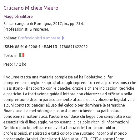
Cruciano Michele Mauro
Maggioli Editore
Santarcangelo di Romagna, 2017; br., pp. 234.
(Professionisti & Imprese).
collana:
Professionisti & Imprese
ISBN
:
88-916-2208-7
-
EAN13
:
9788891622082
Testo in:
Peso: 1.12 kg
Il volume tratta una materia complessa ed ha l'obiettivo di far
comprendere meglio - soprattutto agli imprenditori ed ai professionisti che
li assistono - il rapporto con le banche, grazie a chiare indicazioni teoriche
e pratiche. La trattazione guida il lettore con chiarezza ed efficacia nella
comprensione di temi particolarmente attuali: dall'evoluzione legislativa di
alcuni contratti bancari all'uso del calcolo per dominare le tematiche
finanziarie. La metodologia proposta non richiede una particolare
conoscenza matematica: l'autore conduce chi legge con semplicità e con
essenzialità di linguaggio, verso esempi di calcolo ricchi di informazioni.
Del libro può beneficiare una vasta fascia di lettori: imprenditori,
professionisti, magistrati e tutti coloro che ruotano intorno al mondo
processuale (Arbitri, Conciliatori, Mediatori, CTU, CTP) e anche i "non