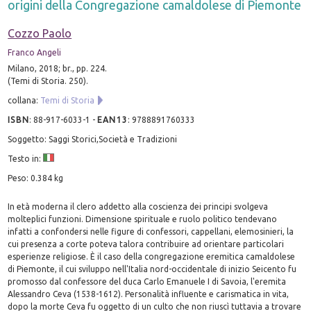
origini della Congregazione camaldolese di Piemonte
Cozzo Paolo
Franco Angeli
Milano, 2018; br., pp. 224.
(Temi di Storia. 250).
collana:
Temi di Storia
ISBN
:
88-917-6033-1
-
EAN13
:
9788891760333
Soggetto: Saggi Storici,Società e Tradizioni
Testo in:
Peso: 0.384 kg
In età moderna il clero addetto alla coscienza dei principi svolgeva
molteplici funzioni. Dimensione spirituale e ruolo politico tendevano
infatti a confondersi nelle figure di confessori, cappellani, elemosinieri, la
cui presenza a corte poteva talora contribuire ad orientare particolari
esperienze religiose. È il caso della congregazione eremitica camaldolese
di Piemonte, il cui sviluppo nell'Italia nord-occidentale di inizio Seicento fu
promosso dal confessore del duca Carlo Emanuele I di Savoia, l'eremita
Alessandro Ceva (1538-1612). Personalità influente e carismatica in vita,
dopo la morte Ceva fu oggetto di un culto che non riuscì tuttavia a trovare