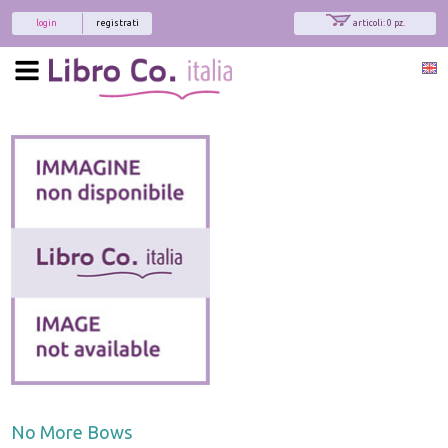
login
registrati
articoli: 0 pz.
No More Bows