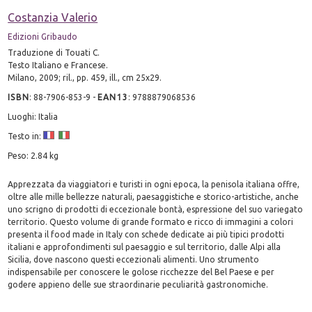
Costanzia Valerio
Edizioni Gribaudo
Traduzione di Touati C.
Testo Italiano e Francese.
Milano, 2009; ril., pp. 459, ill., cm 25x29.
ISBN
:
88-7906-853-9
-
EAN13
:
9788879068536
Luoghi: Italia
Testo in:
Peso: 2.84 kg
Apprezzata da viaggiatori e turisti in ogni epoca, la penisola italiana offre,
oltre alle mille bellezze naturali, paesaggistiche e storico-artistiche, anche
uno scrigno di prodotti di eccezionale bontà, espressione del suo variegato
territorio. Questo volume di grande formato e ricco di immagini a colori
presenta il food made in Italy con schede dedicate ai più tipici prodotti
italiani e approfondimenti sul paesaggio e sul territorio, dalle Alpi alla
Sicilia, dove nascono questi eccezionali alimenti. Uno strumento
indispensabile per conoscere le golose ricchezze del Bel Paese e per
godere appieno delle sue straordinarie peculiarità gastronomiche.