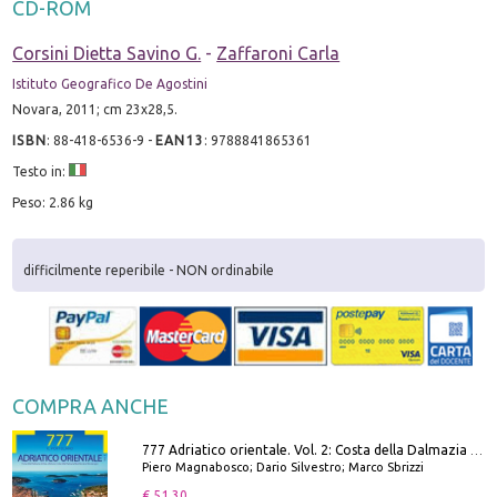
CD-ROM
Corsini Dietta Savino G.
-
Zaffaroni Carla
Istituto Geografico De Agostini
Novara, 2011; cm 23x28,5.
ISBN
:
88-418-6536-9
-
EAN13
:
9788841865361
Testo in:
Peso: 2.86 kg
difficilmente reperibile - NON ordinabile
COMPRA ANCHE
777 Adriatico orientale. Vol. 2: Costa della Dalmazia da Zara a Molunat, Isole della Dalmazia Meridionale e Montenegro
Piero Magnabosco; Dario Silvestro; Marco Sbrizzi
€ 51.30