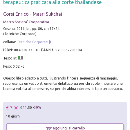
terapeutica praticata alla corte thailandese
Corsi Enrico
-
Masri Sukchai
Macro Societa' Cooperativa
Cesena, 2016; br., pp. 80, cm 17x24.
(Tecniche Corporee).
collana:
Tecniche Corporee
ISBN
:
88-6228-330-X
-
EAN13
:
9788862283304
Testo in:
Peso: 0.02 kg
Questo libro adatto a tutti, illustrando l'intera sequenza di massaggio,
rappresenta un valido strumento didattico sia per chi vuole imparare una
tecnica votata al benessere, sia per chi abbia interessi di tipo terapeutico.
€ 7.00
€ 11.50
-39%
10 giorni
aggiungi al carrello