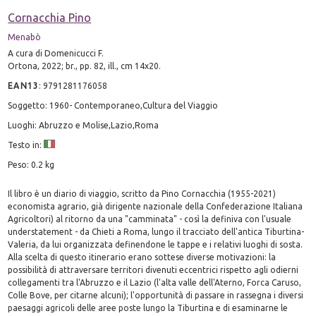
Cornacchia Pino
Menabò
A cura di Domenicucci F.
Ortona, 2022; br., pp. 82, ill., cm 14x20.
EAN13
:
9791281176058
Soggetto: 1960- Contemporaneo,Cultura del Viaggio
Luoghi: Abruzzo e Molise,Lazio,Roma
Testo in:
Peso: 0.2 kg
Il libro è un diario di viaggio, scritto da Pino Cornacchia (1955-2021)
economista agrario, già dirigente nazionale della Confederazione Italiana
Agricoltori) al ritorno da una "camminata" - così la definiva con l'usuale
understatement - da Chieti a Roma, lungo il tracciato dell'antica Tiburtina-
Valeria, da lui organizzata definendone le tappe e i relativi luoghi di sosta.
Alla scelta di questo itinerario erano sottese diverse motivazioni: la
possibilità di attraversare territori divenuti eccentrici rispetto agli odierni
collegamenti tra l'Abruzzo e il Lazio (l'alta valle dell'Aterno, Forca Caruso,
Colle Bove, per citarne alcuni); l'opportunità di passare in rassegna i diversi
paesaggi agricoli delle aree poste lungo la Tiburtina e di esaminarne le