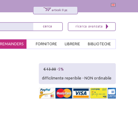
articoli: 0 pz.
REMAINDERS
FORNITORE
LIBRERIE
BIBLIOTECHE
x
€ 13.00
-5%
Interessato ai nostri libri?
difficilmente reperibile - NON ordinabile
Allora iscriviti alla nostra newsletter!
Sarai informato delle nostre novità, potrai
comunque cancellarti quando desideri.
modulo di iscrizione