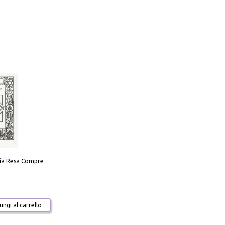
La Massoneria Resa Comprensibile ai Suoi Adepti. Vol. 3: il Maestro.
ngi al carrello