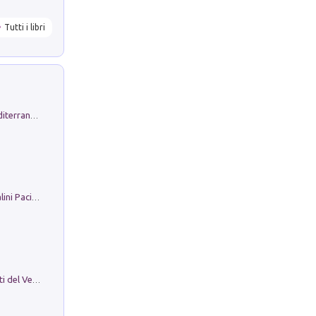
Tutti i libri
Byrsa. Scritti sull''Antico Oriente Mediterraneo. 45-46/2024
Il Filo Della Pace. Storia di Ezio Bartalini Pacifista
Le Epigrafi Della Valle Di Comino. Atti del Ventesimo Convegno Epigrafico Cominese