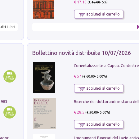
€ 17.10
(€
18.00
- 5%)
aggiungi al carrello
utti i libri
Bollettino novità distribuite 10/07/2026
€ 57
(€
60.00
- 5.00%)
aggiungi al carrello
1983
€ 28.5
(€
30.00
- 5.00%)
aggiungi al carrello
Pastori. Sguardi contemporanei tra il Lagorai e la pianura. Ediz. illustrata