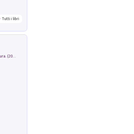
Tutti i libri
Dromos. Libro periodico di architettura. (2026). Vol. 15: Post-model