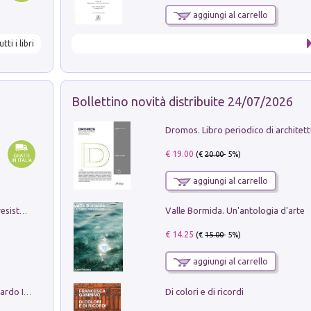
aggiungi al carrello
utti i libri
Bollettino novità distribuite 24/07/2026
€ 19.00
(€
20.00
- 5%)
aggiungi al carrello
Valle Bormida. Un'antologia d'arte
Memorial Santa Giulia. Sculture per la resistenza Monchio di Palagano
€ 14.25
(€
15.00
- 5%)
aggiungi al carrello
Di colori e di ricordi
Sofiana. In Sicilia centro-meridionale (tardo III-metà IX secolo d.C.): dall'agro-town tardo-imperiale al villaggio medio-bizantino. Nuova ediz.