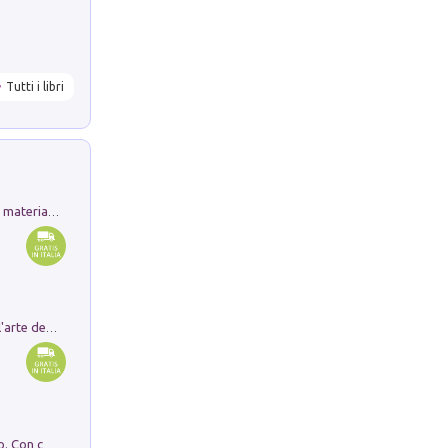
Tutti i libri
L'orientalizzante a Capua. Contesti e materiali dagli scavi di Werner Johannowsky nella necropoli di Fornaci. Nuova ediz.
Ricerche dei dottorandi in storia dell'arte della Sapienza
I monumenti funerari del Lazio antico. Con cartella con tavole