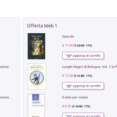
Offerta Web 1
Specchi
€ 17.00
(€
20.00
- 15%)
aggiungi al carrello
Pietro Bellotti Detto Canaletty. Un Vedutista Veneziano nella Francia dell'Ancien Régime
€ 12.58
(€
14.80
- 15%)
aggiungi al carrello
Il cielo per volare
La seduzione del gusto con Pipero & Monosilio
€ 8.50
(€
10.00
- 15%)
aggiungi al carrello