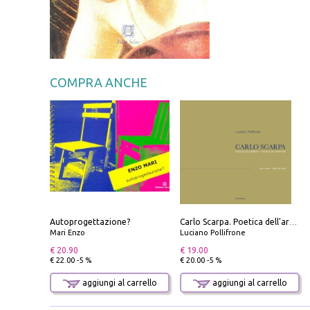
COMPRA ANCHE
Autoprogettazione?
Carlo Scarpa. Poetica dell'arredo. Tavoli e sedie-Poetics of furniture. Tables and chairs. Ediz. bilingue
Mari Enzo
Luciano Pollifrone
€ 20.90
€ 19.00
€ 22.00 -5 %
€ 20.00 -5 %
aggiungi al carrello
aggiungi al carrello