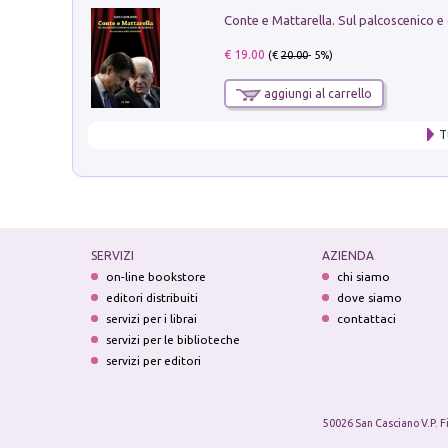
€ 19.00
(€
20.00
- 5%)
aggiungi al carrello
T
SERVIZI
AZIENDA
on-line bookstore
chi siamo
editori distribuiti
dove siamo
servizi per i librai
contattaci
servizi per le biblioteche
servizi per editori
50026 San Casciano V.P. F