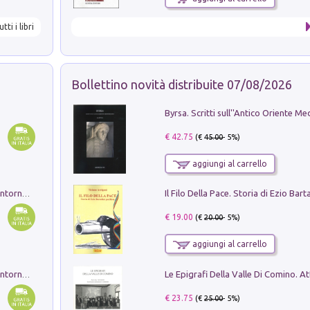
utti i libri
Bollettino novità distribuite 07/08/2026
€ 42.75
(€
45.00
- 5%)
aggiungi al carrello
Ruderi delle ville Romano Sabine nei dintorni di Poggio Mirteto. Illustrati dal dott.re prof.re cav.re Ercole Nardi regio ispettore degli scavi e monumenti. Anno 1885. Tavole e studio. Con 25 tavole fuori testo in cartella editoriale
€ 19.00
(€
20.00
- 5%)
aggiungi al carrello
Ruderi delle ville Romano Sabine nei dintorni di Poggio Mirteto. Illustrati dal dott.re prof.re cav.re Ercole Nardi regio ispettore degli scavi e monumenti. Anno 1885
€ 23.75
(€
25.00
- 5%)