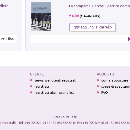
Conte e Mattarella. Sul palcoscenico e dietro le quinte del Quirinale. Un racconto sulle istituzioni
€ 6.00
(€
15.00
- 60%)
aggiungi al carrello
utti i libri
UTENTE
ACQUISTO
servizi per utenti registrati
come acquistare
registrati
spese di spedizio
registrati alla mailing list
FAQ
Libro Co. Italia srl
irenze Italia - Tel. +39 055 822.94.14 +39 055 822.84.61 Fax +39 055 829.46.03 +39 055 822.84