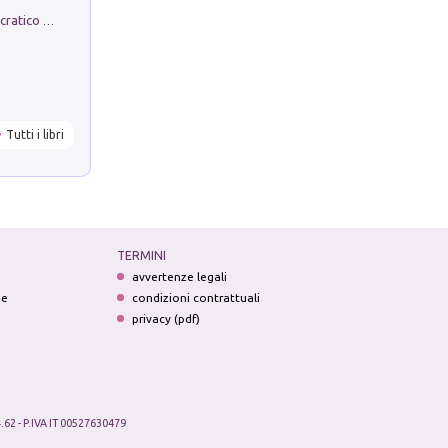
La comparsa. Perché il partito democratico non è mai nato
Tutti i libri
TERMINI
avvertenze legali
ne
condizioni contrattuali
privacy (pdf)
.62 - P.IVA IT 00527630479