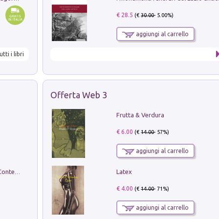
€ 28.5
(€
30.00
- 5.00%)
aggiungi al carrello
utti i libri
Offerta Web 3
Frutta & Verdura
€ 6.00
(€
14.00
- 57%)
aggiungi al carrello
Latex
in alto! Livello A1. Con CD-Audio. Con Contenuto digitale per accesso on line
€ 4.00
(€
14.00
- 71%)
aggiungi al carrello