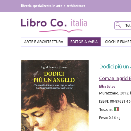
libreria specializzata in arte e architettura
ARTE E ARCHITETTURA
EDITORIA VARIA
GIOCHI E FUME
Dodici più un
Coman Ingrid B
Ellin Selae
Murazzano, 2012; b
ISBN
:
88-89621-16
Testo in:
Peso: 0.16 kg