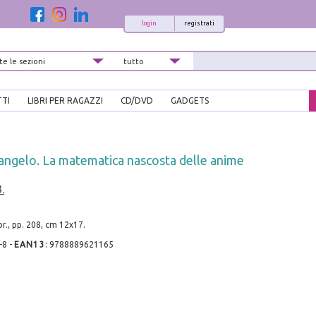
login
registrati
TTI
LIBRI PER RAGAZZI
CD/DVD
GADGETS
 angelo. La matematica nascosta delle anime
.
r., pp. 208, cm 12x17.
-8
-
EAN13
:
9788889621165