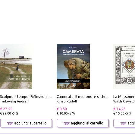
Scolpire il tempo. Riflessioni sul cinema.
Camerata. Il mio onore si chiama fedeltà
Tarkovskij Andrej
Kinau Rudolf
Wirth Oswald
€ 27.55
€ 9.50
€ 14.25
€ 29.00 -5 %
€ 10.00 -5 %
€ 15.00 -5 %
aggiungi al carrello
aggiungi al carrello
aggiu