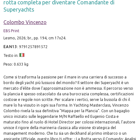
rotta completa per diventare Comandante di
Superyachts
Colombo Vincenzo
EBS Print
Lesmo, 2026; br., pp. 194, cm 17x24.
EAN13
:
9791257891572
Testo in:
Peso: 0.633 kg
Come si trasforma la passione per il mare in una carriera di successo a
bordo degli yacht più lussuosi del mondo? Il settore dei Superyacht è un
mercato d'élite dove l'approssimazione non è ammessa. Il percorso verso
la plancia è spesso ostacolato da una burocrazia complessa, certificazioni
costose e regole non scritte. Per scalare i vertici, serve la bussola di chi il
mare lo ha vissuto in ogni sua forma. In Yachting Masterclass, Vincenzo
Colombo rivela la sua definitiva "Mappa per la Plancia". Con un bagaglio
unico iniziato sulle leggendarie M/N Raffaello ed Eugenio Costa e
maturato fino al ruolo di Hotel Director per colossi internazionali, l'autore
unisce il rigore della marineria classica alla visione strategica del
management moderno. Che tu sia un deckhand al primo imbarco o un
aspirante Ufficiale, questo libro ti offre: - La Rotta verso il Comando: Analisi