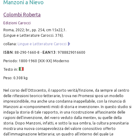
Manzoni a Nievo
Colombi Roberta
Edizioni Carocci
Roma, 2022; br., pp. 254, cm 15x22,1.
(Lingue e Letterature Carocci. 376).
collana:
Lingue e Letterature Carocci
ISBN
:
88-290-1660-8
-
EAN13
:
9788829016600
Periodo: 1800-1960 (XIX-XX) Moderno
Testo in:
Peso: 0.308 kg
Nel corso dell'Ottocento, il rapporto verità/finzione, da sempre al centro
delle riflessioni teorico-letterarie, trova nei Promessi sposi un modello
imprescindibile, ma anche una condanna inappellabile, con la rinuncia di
Manzoni ai «componimenti misti di storia e invenzione». In questo studio si
indaga la storia di tale rapporto, in una ricostruzione affascinante delle
ragioni dell'invenzione, del «vero veduto dalla mente», su quelle della
storia. Dopo Manzoni, infatti, e sotto la sua ombra, la cultura preunitaria
mostra una nuova consapevolezza del valore conoscitivo offerto
dall'immaginazione letteraria; un quadro all'interno del quale Le