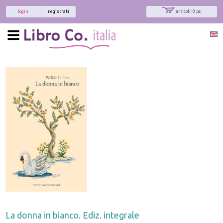
login
registrati
articoli: 0 pz.
La donna in bianco. Ediz. integrale